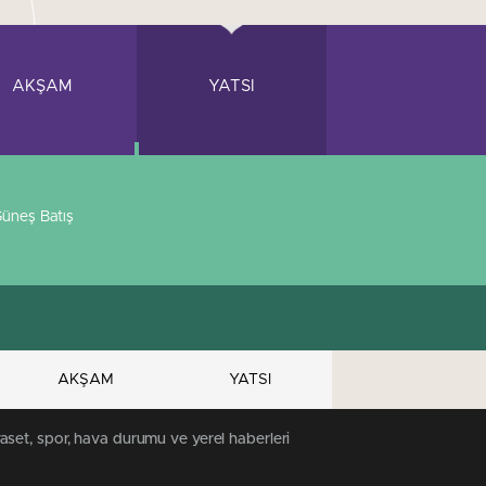
AKŞAM
YATSI
üneş Batış
AKŞAM
YATSI
aset, spor, hava durumu ve yerel haberleri