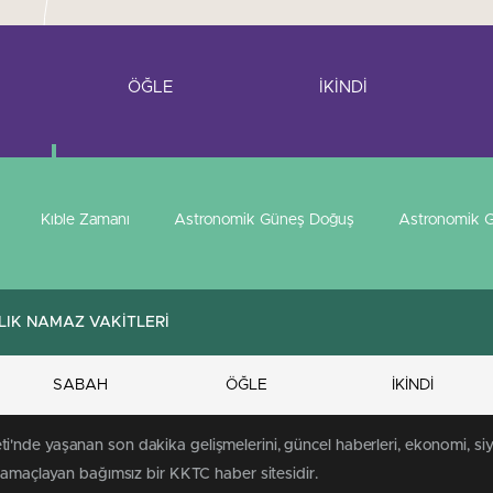
ÖĞLE
İKİNDİ
Kıble Zamanı
Astronomik Güneş Doğuş
Astronomik G
LIK NAMAZ VAKİTLERİ
SABAH
ÖĞLE
İKİNDİ
nde yaşanan son dakika gelişmelerini, güncel haberleri, ekonomi, siy
ı amaçlayan bağımsız bir KKTC haber sitesidir.