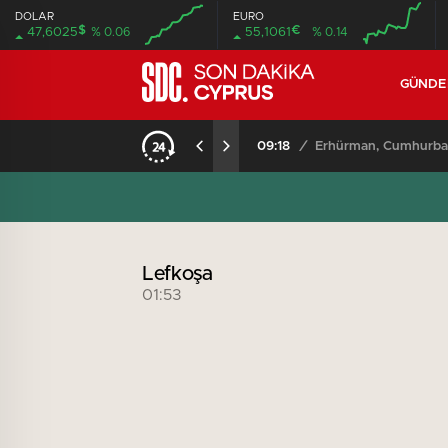
DOLAR
EURO
$
€
47,6025
% 0.06
55,1061
% 0.14
GÜND
09:18
/
Erhürman, Cumhurbaşk
Lefkoşa
01:53