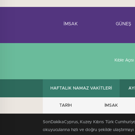
İMSAK
GÜNEŞ
Kıble Açısı
HAFTALIK NAMAZ VAKİTLERİ
AY
TARİH
İMSAK
SonDakikaCyprus, Kuzey Kıbrıs Türk Cumhuriyeti'
okuyucularına hızlı ve doğru şekilde ulaştırmay