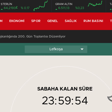
STERLİN
GRAM ALTIN
T
£
64,2193
% 0.17
6.511,13
%0,23
EM
EKONOMI
SPOR
GENEL
SAĞLIK
RUM BASINI
T
anlığında 200. Gün Toplantısı Düzenliyor
Lefkoşa
SABAHA KALAN SÜRE
23:
59:
54