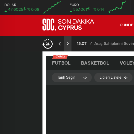
DOLAR
EURO
$
€
47,6025
% 0.06
55,1061
% 0.14
GÜND
15:07
/
Araç Sahiplerini Sevi
CANLI
FUTBOL
BASKETBOL
VOLE
Tarih Seçin
Ligleri Listele