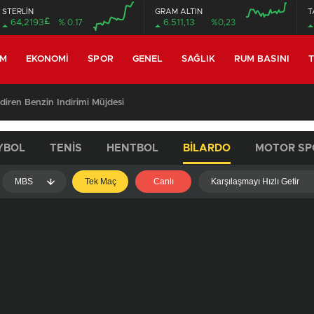
STERLİN
GRAM ALTIN
T
£
64,2193
% 0.17
6.511,13
%0,23
EM
EKONOMI
SPOR
GENEL
SAĞLIK
RUM BASINI
T
ndiren Benzin İndirimi Müjdesi
YBOL
TENIS
HENTBOL
BILARDO
MOTOR SP
MBS
Tek Maç
Canlı