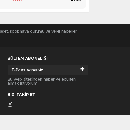
aset, spor, hava durumu ve yerel haberleri
BÜLTEN ABONELİĞİ
+
Bu web sitesinden haber ve ebülten
almak istiyorum
BİZİ TAKİP ET
kika Cyprus – KKTC'nin Güncel Haber Merkezi