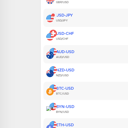
GBP/USD
USD-JPY
USD/JPY
USD-CHF
USD/CHF
AUD-USD
AUD/USD
NZD-USD
NZD/USD
BTC-USD
BTC/USD
BYN-USD
BYN/USD
ETH-USD