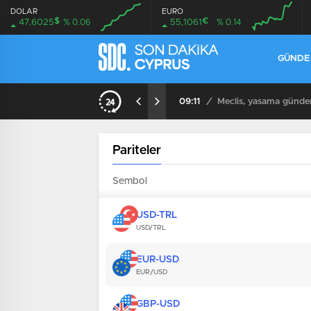
DOLAR
EURO
$
€
47,6025
% 0.06
55,1061
% 0.14
GÜND
iyor
09:11
/
Meclis, yasama günde
Pariteler
Sembol
USD-TRL
USD/TRL
EUR-USD
EUR/USD
GBP-USD