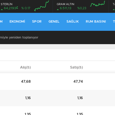
STERLİN
GRAM ALTIN
T
£
64,2193
% 0.17
6.511,13
%0,23
EM
EKONOMI
SPOR
GENEL
SAĞLIK
RUM BASINI
T
miyle yeniden toplanıyor
Alış(₺)
Satış(₺)
47,68
47,74
1,16
1,16
1,35
1,35