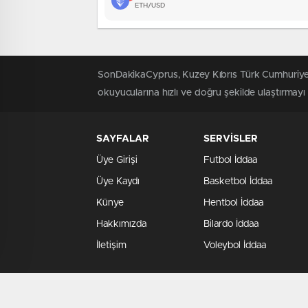
ETH/USD
SonDakikaCyprus, Kuzey Kıbrıs Türk Cumhuriyeti'
okuyucularına hızlı ve doğru şekilde ulaştırmay
SAYFALAR
SERVİSLER
Üye Girişi
Futbol İddaa
Üye Kaydı
Basketbol İddaa
Künye
Hentbol İddaa
Hakkımızda
Bilardo İddaa
İletişim
Voleybol İddaa