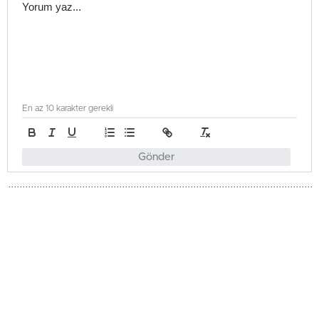
En az 10 karakter gerekli
Gönder
Gündem
Güncellenme - Haziran 4, 2026 15:55
Yayınlanma - Haziran 4, 2026 15:55
Güney Kıbrıs’ta düğün yemeği
zehirlenmesi: 21 kişi hastanede
Limasol'daki bir düğün yemeğinde yaklaşık 100 kişi