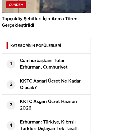
GÜNDEM
Topçuköy Şehitleri İçin Anma Töreni
Gerçekleştirildi
KATEGORİNİN POPÜLERLERİ
Cumhurbaşkanı Tufan
1
Erhürman, Cumhuriyet
Güvenlik Kurulu’nu Topladı
KKTC Asgari Ücret Ne Kadar
2
Olacak?
⁠KKTC Asgari Ücret Haziran
3
2026
Erhürman: Türkiye, Kıbrıslı
4
Türkleri Dışlayan Tek Taraflı