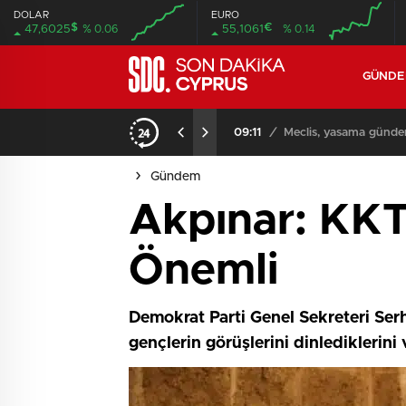
DOLAR
EURO
$
€
47,6025
% 0.06
55,1061
% 0.14
GÜND
iyor
09:11
/
Meclis, yasama günde
Gündem
Akpınar: KKT
Önemli
Demokrat Parti Genel Sekreteri Ser
gençlerin görüşlerini dinlediklerini 