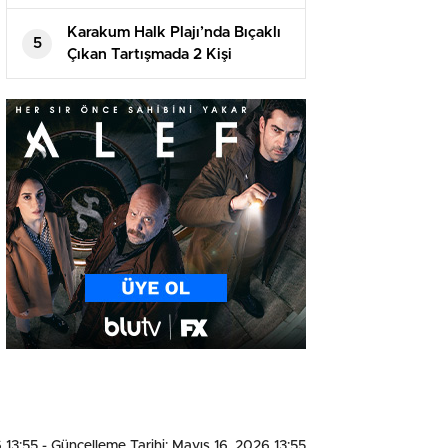
Girişimlere İzin Vermeyecek
Karakum Halk Plajı’nda Bıçaklı
5
Çıkan Tartışmada 2 Kişi
Tutuklandı
 13:55
- Güncelleme Tarihi: Mayıs 16, 2026 13:55