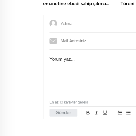
emanetine ebedi sahip çıkma
Töreni 
sözü verdi
En az 10 karakter gerekli
Gönder