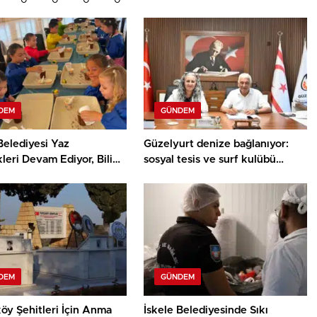
0
0
0
0
DEM
GÜNDEM
Belediyesi Yaz
Güzelyurt denize bağlanıyor:
kleri Devam Ediyor, Bilim
sosyal tesis ve surf kulübü
ey Atölyesinde Meraklı
projelerinin sözleşmeleri
ar Öne Çıktı
imzalandı
DEM
GÜNDEM
öy Şehitleri İçin Anma
İskele Belediyesinde Sıkı