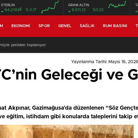
STERLİN
GRAM ALTIN
T
£
64,2193
% 0.17
6.511,13
%0,23
EM
EKONOMI
SPOR
GENEL
SAĞLIK
RUM BASINI
T
miyle yeniden toplanıyor
Yayınlanma Tarihi: Mayıs 16, 2026
C’nin Geleceği ve G
hat Akpınar, Gazimağusa'da düzenlenen “Söz Gençte
ve eğitim, istihdam gibi konularda taleplerini takip et