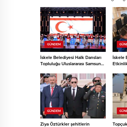
0
0
GÜNDEM
GÜN
İskele Belediyesi Halk Dansları
İskele 
Topluluğu Uluslararası Samsun
Etkinli
Halk Oyunları Festivali’nde
ve Den
KKTC’yi Gururla Temsil Ediyor
Çocukl
GÜNDEM
GÜN
Ziya Öztürkler şehitlerin
Topçuk