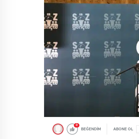
0
BEĞENDİM
ABONE OL