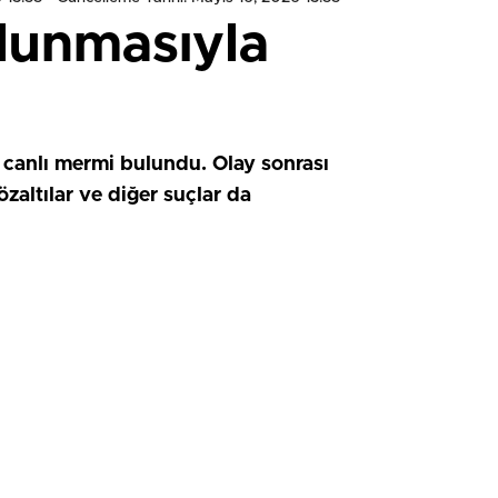
ulunmasıyla
 canlı mermi bulundu. Olay sonrası
özaltılar ve diğer suçlar da
HIZLI YORUM YAP
0
0
0
0
0
0