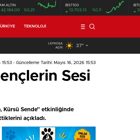
AM ALTIN
BİST100
BİT
42.184,00
%0,25
13.703,13
%0,11
3
ÜRKIYE
TEKNOLOJI
LEFKOŞA
37°
19:29
/
Seyir Halindeki Araç Alev Aldı, Korku Dolu Anlar
AÇIK
 15:53
- Güncelleme Tarihi: Mayıs 16, 2026 15:53
ençlerin Sesi
, Kürsü Sende” etkinliğinde
tiklerini açıkladı.