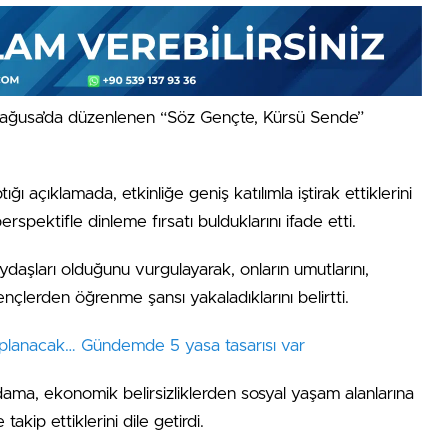
mağusa’da düzenlenen “Söz Gençte, Kürsü Sende”
ğı açıklamada, etkinliğe geniş katılımla iştirak ettiklerini
erspektifle dinleme fırsatı bulduklarını ifade etti.
ydaşları olduğunu vurgulayarak, onların umutlarını,
nçlerden öğrenme şansı yakaladıklarını belirtti.
toplanacak… Gündemde 5 yasa tasarısı var
ama, ekonomik belirsizliklerden sosyal yaşam alanlarına
akip ettiklerini dile getirdi.