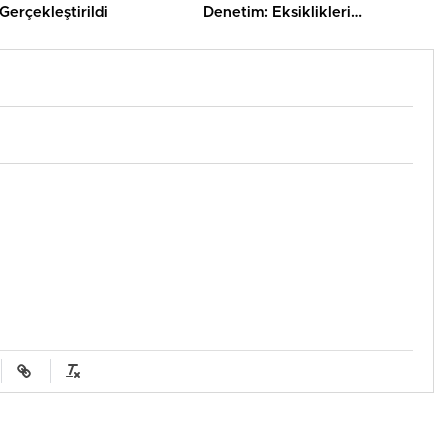
Gerçekleştirildi
Denetim: Eksiklikleri
Gidermeyen İşletmelere Ceza