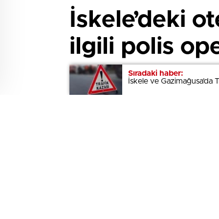
İskele’deki o
ilgili polis o
İskele’de bir otelde 15 Mayıs 2026
Sıradaki haber:
Sıradaki haber:
İskele ve Gazimağusa’da T
İskele ve Gazimağusa’da T
H.İ.D. tutuklandı, soruşturma sürüyor
araştırılıyor.