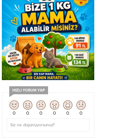
HIZLI YORUM YAP
0
0
0
0
0
0