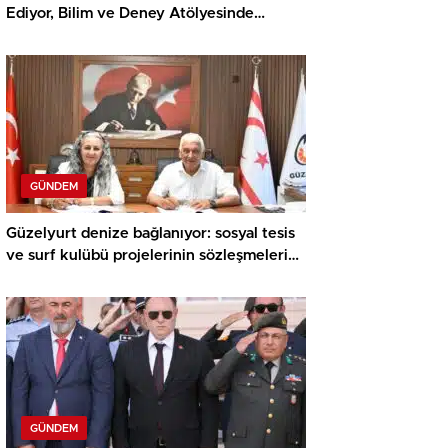
Ediyor, Bilim ve Deney Atölyesinde
Meraklı Çocuklar Öne Çıktı
GÜNDEM
Güzelyurt denize bağlanıyor: sosyal tesis
ve surf kulübü projelerinin sözleşmeleri
imzalandı
GÜNDEM