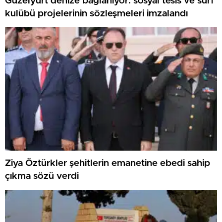
Güzelyurt denize bağlanıyor: sosyal tesis ve surf
kulübü projelerinin sözleşmeleri imzalandı
Ziya Öztürkler şehitlerin emanetine ebedi sahip
çıkma sözü verdi