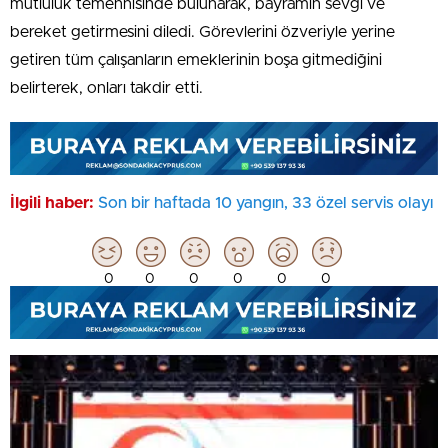
mutluluk temennisinde bulunarak, bayramın sevgi ve
bereket getirmesini diledi. Görevlerini özveriyle yerine
getiren tüm çalışanların emeklerinin boşa gitmediğini
belirterek, onları takdir etti.
İlgili haber:
Son bir haftada 10 yangın, 33 özel servis olayı
0
0
0
0
0
0