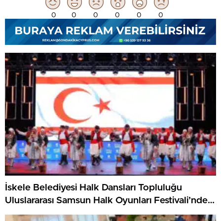
0
0
0
0
0
0
İskele Belediyesi Halk Dansları Topluluğu
Uluslararası Samsun Halk Oyunları Festivali’nde
KKTC’yi Gururla Temsil Ediyor