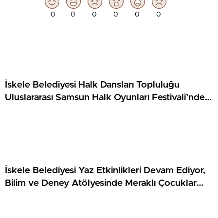
0
0
0
0
0
0
İskele Belediyesi Halk Dansları Topluluğu
Uluslararası Samsun Halk Oyunları Festivali’nde
KKTC’yi Gururla Temsil Ediyor
İskele Belediyesi Yaz Etkinlikleri Devam Ediyor,
Bilim ve Deney Atölyesinde Meraklı Çocuklar
Öne Çıktı