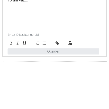
En az 10 karakter gerekli
Gönder
Gündem
Güncellenme - Mayıs 22, 2026 13:27
Yayınlanma - Mayıs 22, 2026 13:27
Ticaret Odası’ndan Hayat
Pahalılığına Çözüm: Ucuz Fiyatlar