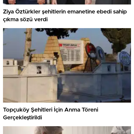
Ziya Öztürkler şehitlerin emanetine ebedi sahip
çıkma sözü verdi
Topçuköy Şehitleri İçin Anma Töreni
Gerçekleştirildi