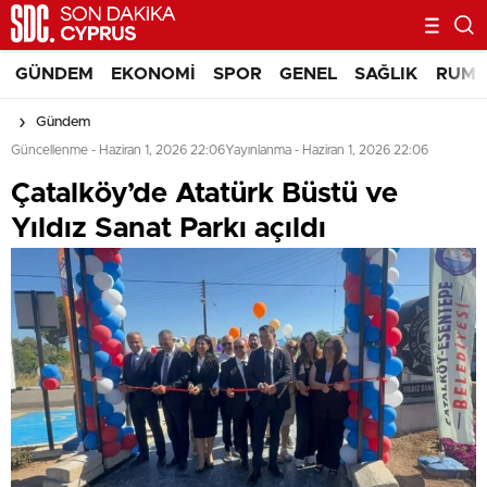
GÜNDEM
EKONOMI
SPOR
GENEL
SAĞLIK
RUM 
Gündem
Güncellenme - Haziran 1, 2026 22:06
Yayınlanma - Haziran 1, 2026 22:06
Çatalköy’de Atatürk Büstü ve
Yıldız Sanat Parkı açıldı