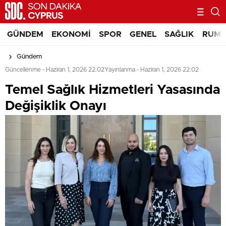
GÜNDEM
EKONOMI
SPOR
GENEL
SAĞLIK
RUM 
Gündem
Güncellenme - Haziran 1, 2026 22:02
Yayınlanma - Haziran 1, 2026 22:02
Temel Sağlık Hizmetleri Yasasında
Değişiklik Onayı