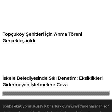
Topçuköy Şehitleri İçin Anma Töreni
Gerçekleştirildi
İskele Belediyesinde Sıkı Denetim: Eksiklikleri
Gidermeyen İşletmelere Ceza
SonDakikaCyprus, Kuzey Kıbrıs Türk Cumhuriyeti'nde yaşanan son