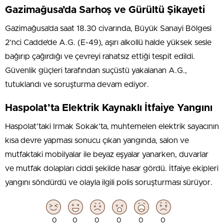
Gazimağusa’da Sarhoş ve Gürültü Şikayeti
Gazimağusa’da saat 18.30 civarında, Büyük Sanayi Bölgesi
2’nci Cadde’de A.G. (E-49), aşırı alkollü halde yüksek sesle
bağırıp çağırdığı ve çevreyi rahatsız ettiği tespit edildi.
Güvenlik güçleri tarafından suçüstü yakalanan A.G.,
tutuklandı ve soruşturma devam ediyor.
Haspolat’ta Elektrik Kaynaklı İtfaiye Yangını
Haspolat’taki Irmak Sokak’ta, muhtemelen elektrik sayacının
kısa devre yapması sonucu çıkan yangında, salon ve
mutfaktaki mobilyalar ile beyaz eşyalar yanarken, duvarlar
ve mutfak dolapları ciddi şekilde hasar gördü. İtfaiye ekipleri
yangını söndürdü ve olayla ilgili polis soruşturması sürüyor.
0
0
0
0
0
0