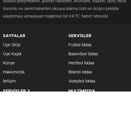
dakika gelişmelerini, güncel haberleri, ekonomi, siyaset, spor, hava
durumu ve yerel haberleri okuyucularına hızlı ve doğru şekilde
ulaştırmayı amaçlayan bağımsız bir KKTC haber sitesidir.
SAYFALAR
SERVİSLER
Üye Girişi
Futbol İddaa
Üye Kaydı
Basketbol İddaa
Künye
Hentbol İddaa
Hakkımızda
Bilardo İddaa
İletişim
Voleybol İddaa
SERVİSLER 2
MULTİMEDYA
Canlı Borsa
Gazeteler
Canlı Sonuçlar
Hava Durumu
Futbol Canlı Sonuçlar
Haber Gönder
Namaz Vakitleri