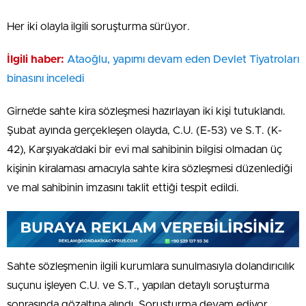
Her iki olayla ilgili soruşturma sürüyor.
İlgili haber:
Ataoğlu, yapımı devam eden Devlet Tiyatroları
binasını inceledi
Girne’de sahte kira sözleşmesi hazırlayan iki kişi tutuklandı.
Şubat ayında gerçekleşen olayda, C.U. (E-53) ve S.T. (K-
42), Karşıyaka’daki bir evi mal sahibinin bilgisi olmadan üç
kişinin kiralaması amacıyla sahte kira sözleşmesi düzenlediği
ve mal sahibinin imzasını taklit ettiği tespit edildi.
Sahte sözleşmenin ilgili kurumlara sunulmasıyla dolandırıcılık
suçunu işleyen C.U. ve S.T., yapılan detaylı soruşturma
sonrasında gözaltına alındı. Soruşturma devam ediyor.