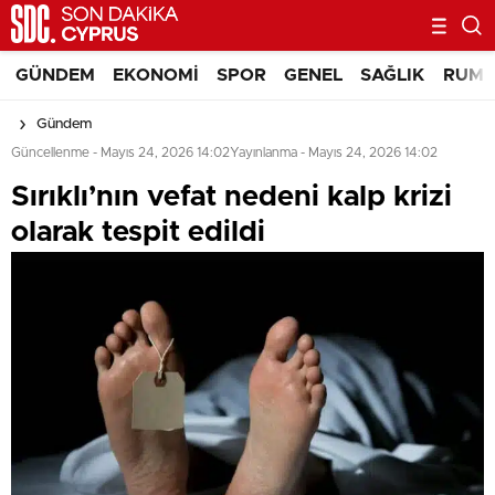
GÜNDEM
EKONOMI
SPOR
GENEL
SAĞLIK
RUM 
Gündem
Güncellenme - Mayıs 24, 2026 14:02
Yayınlanma - Mayıs 24, 2026 14:02
Sırıklı’nın vefat nedeni kalp krizi
olarak tespit edildi