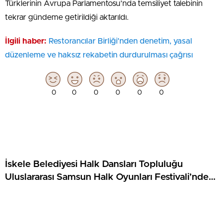
Türklerinin Avrupa Parlamentosu’nda temsiliyet talebinin
tekrar gündeme getirildiği aktarıldı.
İlgili haber:
Restorancılar Birliği’nden denetim, yasal
düzenleme ve haksız rekabetin durdurulması çağrısı
0
0
0
0
0
0
İskele Belediyesi Halk Dansları Topluluğu
Uluslararası Samsun Halk Oyunları Festivali’nde
KKTC’yi Gururla Temsil Ediyor