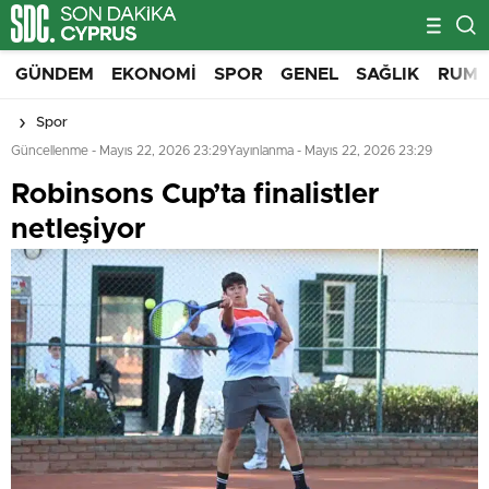
GÜNDEM
EKONOMI
SPOR
GENEL
SAĞLIK
RUM 
Spor
Güncellenme - Mayıs 22, 2026 23:29
Yayınlanma - Mayıs 22, 2026 23:29
Robinsons Cup’ta finalistler
netleşiyor