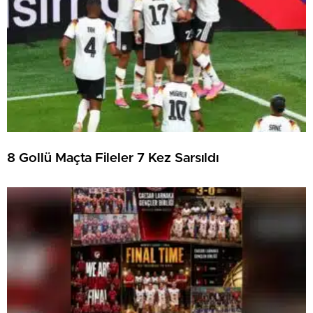
8 Gollü Maçta Fileler 7 Kez Sarsıldı