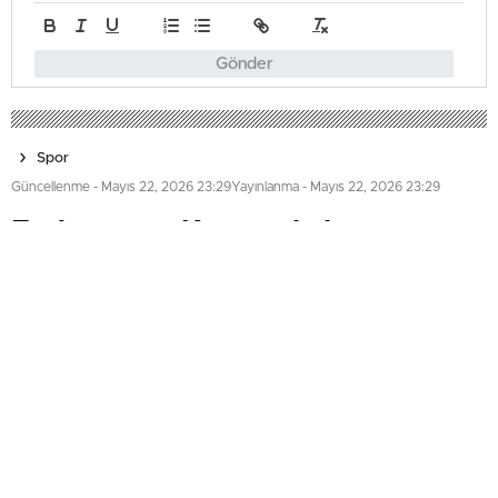
Gönder
Spor
Güncellenme - Mayıs 22, 2026 23:29
Yayınlanma - Mayıs 22, 2026 23:29
Federasyon Kupasıyla heyecan
dorukta
Kuzey Kıbrıs Masa Tenisi Federasyonu, Süleyman Göktaş
Spor Salonu’nda düzenlenen Federasyon Kupası
karşılaşmalarını gerçekleştiriyor. Sabah saat 10’da
başlayan yarışmalar, gün boyunca devam edecek ve ödül
töreniyle sona erecek.