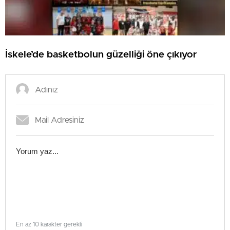
İskele’de basketbolun güzelliği öne çıkıyor
En az 10 karakter gerekli