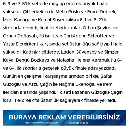
6-3 ve 7-5’lik setlerle mağlup ederek büyük finale
yükseldi. Çift erkeklerde Metin Poslu ve Emre Debreli,
İzzet Kanaga ve Kemal Soyer ikilisini 6-1 ve 6-2’lik
skorlarla devirdi, final biletini kaptılar. Orhan Şevket ve
Orhun Doğasal çifti ise Jean Christophe Schrotter ve
Yaşar Demirkent karşısında set üstünlüğü sağlayıp finale
yükseldi. Kadınlar çiftlerde, Laden Güvensoy ve Simzer
Kaya, Bengü Bozkaya ve Natasha Helena Karabulut’u 6-1
ve 6-1’lik skorlarla geçerek büyük finale adını yazdırdı.
Günün en çekişmeli karşılaşmalarından biri de, Şafak
Güzoğlu ve Arzu Çağın ile Nağme Ekenoğlu ve İrem
İlericien arasında yaşandı. İlk seti kazanan Güzoğlu-Çağın
ikilisi, tie-break’te üstünlük sağlayarak finalde yer aldı.