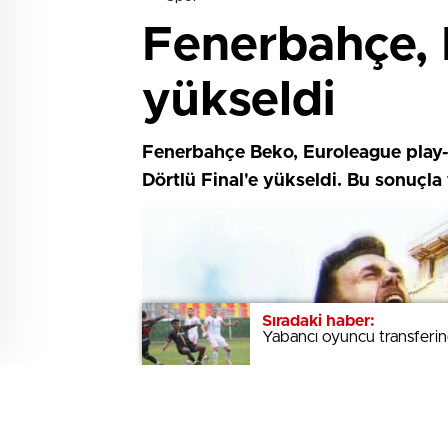
Fenerbahçe, 
yükseldi
Fenerbahçe Beko, Euroleague play-o
Dörtlü Final'e yükseldi. Bu sonuçla
Sıradaki haber:
Sıradaki haber:
Yabancı oyuncu transferind
Yabancı oyuncu transferind