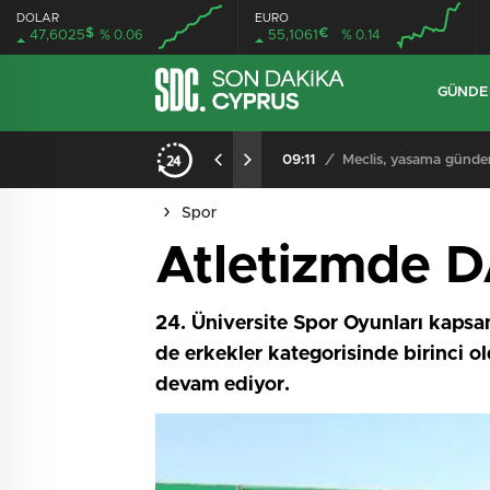
DOLAR
EURO
$
€
47,6025
% 0.06
55,1061
% 0.14
GÜND
iyor
09:11
/
Meclis, yasama günde
Spor
Atletizmde D
24. Üniversite Spor Oyunları kapsa
de erkekler kategorisinde birinci o
devam ediyor.