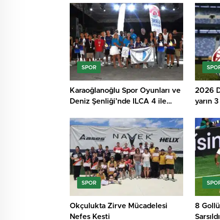
SPOR
SPO
Karaoğlanoğlu Spor Oyunları ve
2026 D
Deniz Şenliği’nde ILCA 4 ile
yarın 3
Optimist Yelken Yarışları
Tamamlandı
SPOR
SPO
Okçulukta Zirve Mücadelesi
8 Gollü
Nefes Kesti
Sarsıldı