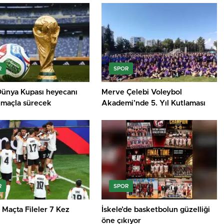
R
SPOR
ünya Kupası heyecanı
Merve Çelebi Voleybol
 maçla sürecek
Akademi’nde 5. Yıl Kutlaması
R
SPOR
 Maçta Fileler 7 Kez
İskele’de basketbolun güzelliği
öne çıkıyor