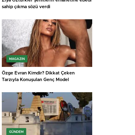
Ziya Öztürkler şehitlerin emanetine ebedi
sahip çıkma sözü verdi
MAGAZIN
Özge Evran Kimdir? Dikkat Çeken
Tarzıyla Konuşulan Genç Model
GÜNDEM