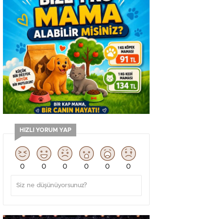
HIZLI YORUM YAP
0
0
0
0
0
0