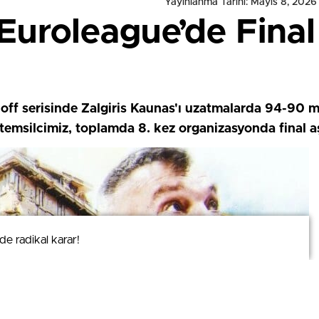
Yayınlanma Tarihi: Mayıs 8, 2026
Euroleague’de Final
ff serisinde Zalgiris Kaunas'ı uzatmalarda 94-90 m
 temsilcimiz, toplamda 8. kez organizasyonda final a
e radikal karar!
e radikal karar!