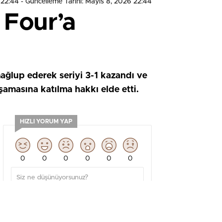
 22:44
- Güncelleme Tarihi: Mayıs 8, 2026 22:44
 Four’a
ağlup ederek seriyi 3-1 kazandı ve
şamasına katılma hakkı elde etti.
HIZLI YORUM YAP
0
0
0
0
0
0