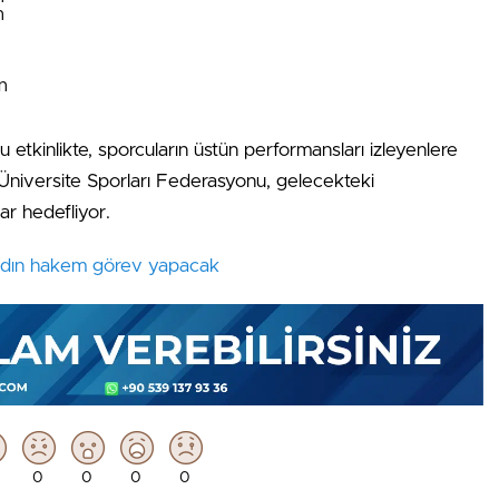
n
n
u etkinlikte, sporcuların üstün performansları izleyenlere
 Üniversite Sporları Federasyonu, gelecekteki
r hedefliyor.
kadın hakem görev yapacak
0
0
0
0