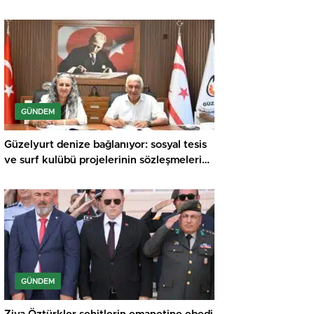
Meraklı Çocuklar Öne Çıktı
GÜNDEM
Güzelyurt denize bağlanıyor: sosyal tesis
ve surf kulübü projelerinin sözleşmeleri
imzalandı
GÜNDEM