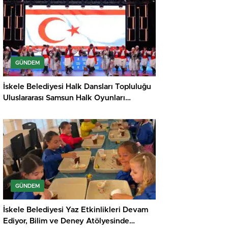
GÜNDEM
İskele Belediyesi Halk Dansları Topluluğu
Uluslararası Samsun Halk Oyunları
Festivali’nde KKTC’yi Gururla Temsil
Ediyor
GÜNDEM
İskele Belediyesi Yaz Etkinlikleri Devam
Ediyor, Bilim ve Deney Atölyesinde