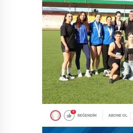
0
BEĞENDİM
ABONE OL