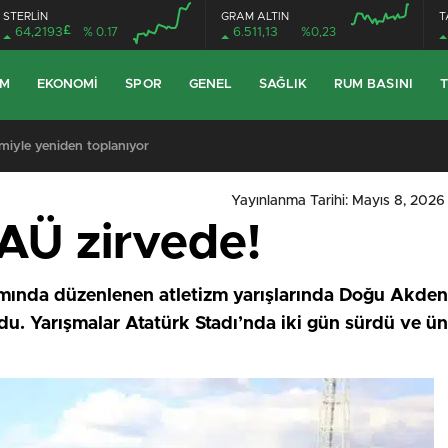
STERLİN
GRAM ALTIN
T
£
64,2193
% 0.17
6.511,13
%0,23
EM
EKONOMI
SPOR
GENEL
SAĞLIK
RUM BASINI
T
miyle yeniden toplanıyor
Yayınlanma Tarihi: Mayıs 8, 2026
AÜ zirvede!
mında düzenlenen atletizm yarışlarında Doğu Akden
ldu. Yarışmalar Atatürk Stadı’nda iki gün sürdü ve ün