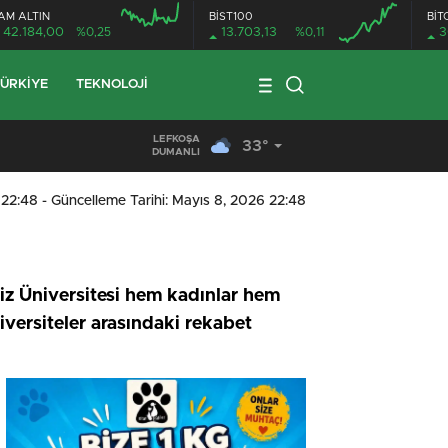
AM ALTIN
BİST100
BİT
42.184,00
%0,25
13.703,13
%0,11
3
ÜRKIYE
TEKNOLOJI
LEFKOŞA
33°
19:29
/
Seyir Halindeki Araç Alev Aldı, Korku Dolu Anlar
DUMANLI
 22:48
- Güncelleme Tarihi: Mayıs 8, 2026 22:48
iz Üniversitesi hem kadınlar hem
iversiteler arasındaki rekabet