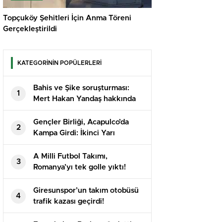
Topçuköy Şehitleri İçin Anma Töreni
Gerçekleştirildi
KATEGORİNİN POPÜLERLERİ
Bahis ve Şike soruşturması:
1
Mert Hakan Yandaş hakkında
karar!
Gençler Birliği, Acapulco’da
2
Kampa Girdi: İkinci Yarı
Hazırlıkları Başladı
A Milli Futbol Takımı,
3
Romanya’yı tek golle yıktı!
Giresunspor’un takım otobüsü
4
trafik kazası geçirdi!