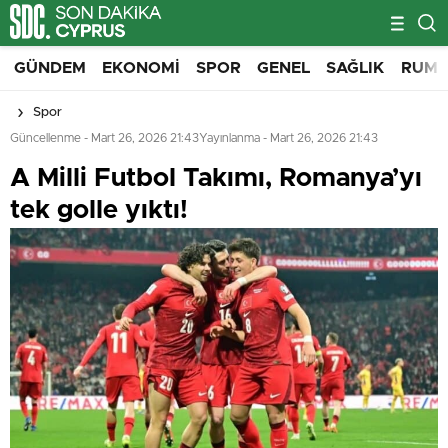
GÜNDEM
EKONOMI
SPOR
GENEL
SAĞLIK
RUM 
Spor
Güncellenme - Mart 26, 2026 21:43
Yayınlanma - Mart 26, 2026 21:43
A Milli Futbol Takımı, Romanya’yı
tek golle yıktı!