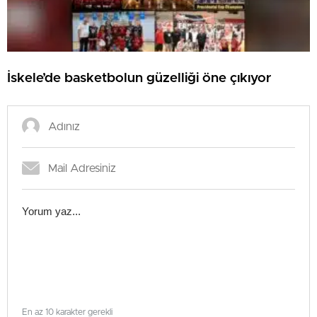
İskele’de basketbolun güzelliği öne çıkıyor
En az 10 karakter gerekli