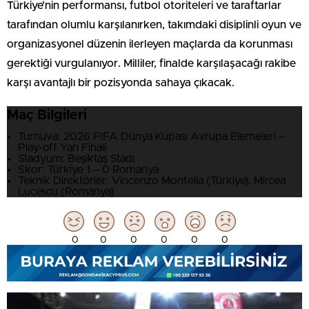
Türkiye’nin performansı, futbol otoriteleri ve taraftarlar
tarafından olumlu karşılanırken, takımdaki disiplinli oyun ve
organizasyonel düzenin ilerleyen maçlarda da korunması
gerektiği vurgulanıyor. Milliler, finalde karşılaşacağı rakibe
karşı avantajlı bir pozisyonda sahaya çıkacak.
Maç Bilgileri
Turnuva: 2026 FIFA Dünya Kupası Avrupa Elemeleri –
Play-off Yarı Finali
Stadyum: Beşiktaş Stadı
Skor: Türkiye 1 – 0 Romanya
Teknik Direktörler: Vincenzo Montella (Türkiye), Mircea
Lucescu (Romanya)
0
0
0
0
0
0