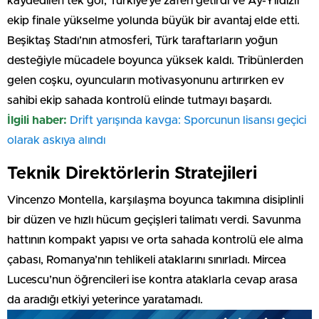
kaydedilen tek gol, Türkiye’ye zaferi getirdi ve Ay-Yıldızlı
ekip finale yükselme yolunda büyük bir avantaj elde etti.
Beşiktaş Stadı’nın atmosferi, Türk taraftarların yoğun
desteğiyle mücadele boyunca yüksek kaldı. Tribünlerden
gelen coşku, oyuncuların motivasyonunu artırırken ev
sahibi ekip sahada kontrolü elinde tutmayı başardı.
İlgili haber:
Drift yarışında kavga: Sporcunun lisansı geçici
olarak askıya alındı
Teknik Direktörlerin Stratejileri
Vincenzo Montella, karşılaşma boyunca takımına disiplinli
bir düzen ve hızlı hücum geçişleri talimatı verdi. Savunma
hattının kompakt yapısı ve orta sahada kontrolü ele alma
çabası, Romanya’nın tehlikeli ataklarını sınırladı. Mircea
Lucescu’nun öğrencileri ise kontra ataklarla cevap arasa
da aradığı etkiyi yeterince yaratamadı.