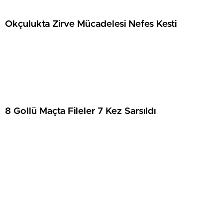
Okçulukta Zirve Mücadelesi Nefes Kesti
8 Gollü Maçta Fileler 7 Kez Sarsıldı
İskele’de basketbolun güzelliği öne çıkıyor