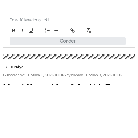
En az 10 karakter gerekli
Gönder
Türkiye
Güncellenme - Haziran 3, 2026 10:06
Yayınlanma - Haziran 3, 2026 10:06
Murat Kurum’dan Sıfır Atık Forumu
duyurusu: Tarih belli