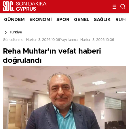
GÜNDEM
EKONOMI
SPOR
GENEL
SAĞLIK
RUM 
Türkiye
Güncellenme - Haziran 3, 2026 10:06
Yayınlanma - Haziran 3, 2026 10:06
Reha Muhtar’ın vefat haberi
doğrulandı