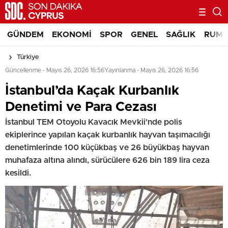
GÜNDEM
EKONOMI
SPOR
GENEL
SAĞLIK
RUM 
Türkiye
Güncellenme - Mayıs 26, 2026 16:56
Yayınlanma - Mayıs 26, 2026 16:56
İstanbul’da Kaçak Kurbanlık
Denetimi ve Para Cezası
İstanbul TEM Otoyolu Kavacık Mevkii'nde polis
ekiplerince yapılan kaçak kurbanlık hayvan taşımacılığı
denetimlerinde 100 küçükbaş ve 26 büyükbaş hayvan
muhafaza altına alındı, sürücülere 626 bin 189 lira ceza
kesildi.