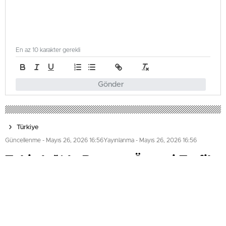
En az 10 karakter gerekli
Gönder
Türkiye
Güncellenme - Mayıs 26, 2026 16:56
Yayınlanma - Mayıs 26, 2026 16:56
Tekirdağ’da Bayram Öncesi Trafik
Kontrolü Yapıldı
Tekirdağ Emniyet Müdürlüğü, Kurban Bayramı öncesinde
İstanbul-Tekirdağ kara yolunda trafik denetimi yaptı.
Ekipler, emniyet kemeri, hız, cep telefonu ve alkol