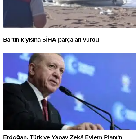
Bartın kıyısına SİHA parçaları vurdu
Erdoğan, Türkiye Yapay Zekâ Eylem Planı’nı