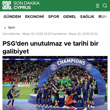
GÜNDEM
EKONOMI
SPOR
GENEL
SAĞLIK
RUM 
Spor
Güncellenme - Mayıs 30, 2026 22:52
Yayınlanma - Mayıs 30, 2026 22:52
PSG’den unutulmaz ve tarihi bir
galibiyet