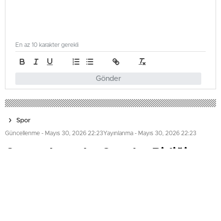
En az 10 karakter gerekli
Gönder
Spor
Güncellenme - Mayıs 30, 2026 22:23
Yayınlanma - Mayıs 30, 2026 22:23
Caesar Larnaka Gençler Birliği
Kadınları Üçüncü Finalde