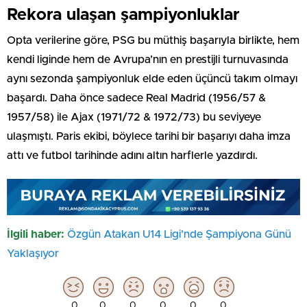
Rekora ulaşan şampiyonluklar
Opta verilerine göre, PSG bu müthiş başarıyla birlikte, hem
kendi liginde hem de Avrupa’nın en prestijli turnuvasında
aynı sezonda şampiyonluk elde eden üçüncü takım olmayı
başardı. Daha önce sadece Real Madrid (1956/57 &
1957/58) ile Ajax (1971/72 & 1972/73) bu seviyeye
ulaşmıştı. Paris ekibi, böylece tarihi bir başarıyı daha imza
attı ve futbol tarihinde adını altın harflerle yazdırdı.
İlgili haber:
Özgün Atakan U14 Ligi’nde Şampiyona Günü
Yaklaşıyor
0
0
0
0
0
0