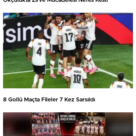
Okçulukta Zirve Mücadelesi Nefes Kesti
8 Gollü Maçta Fileler 7 Kez Sarsıldı