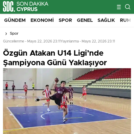
GÜNDEM
EKONOMI
SPOR
GENEL
SAĞLIK
RUM 
Spor
Güncellenme - Mayıs 22, 2026 23:11
Yayınlanma - Mayıs 22, 2026 23:11
Özgün Atakan U14 Ligi’nde
Şampiyona Günü Yaklaşıyor