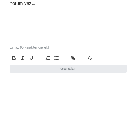
En az 10 karakter gerekli
Gönder
Spor
Güncellenme - Mayıs 22, 2026 22:42
Yayınlanma - Mayıs 22, 2026 22:42
Saydam U15 Ligi’nin 9. Hafta
Mücadelesi