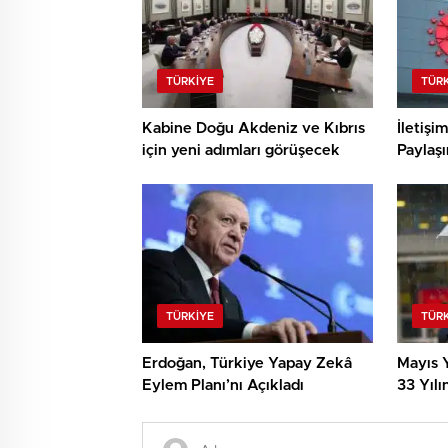
TÜRKIYE
TÜR
Kabine Doğu Akdeniz ve Kıbrıs
İletişi
için yeni adımları görüşecek
Paylaşı
TÜRKIYE
TÜR
Erdoğan, Türkiye Yapay Zekâ
Mayıs Y
Eylem Planı’nı Açıkladı
33 Yılı