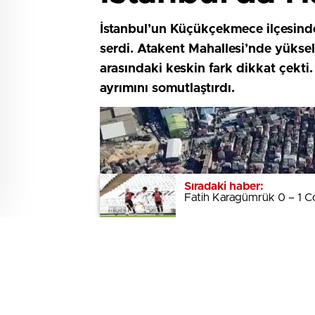
İstanbul’un Küçükçekmece ilçesinde 
serdi. Atakent Mahallesi’nde yüksel
arasındaki keskin fark dikkat çekti.
ayrımını somutlaştırdı.
Sıradaki haber:
Sıradaki haber:
Fatih Karagümrük 0 – 1 C
Fatih Karagümrük 0 – 1 C