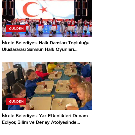
GÜNDEM
İskele Belediyesi Halk Dansları Topluluğu
Uluslararası Samsun Halk Oyunları
Festivali’nde KKTC’yi Gururla Temsil
Ediyor
GÜNDEM
İskele Belediyesi Yaz Etkinlikleri Devam
Ediyor, Bilim ve Deney Atölyesinde
Meraklı Çocuklar Öne Çıktı