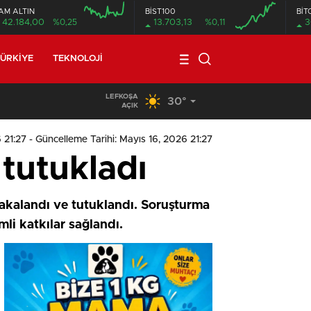
AM ALTIN
BİST100
BİT
42.184,00
%0,25
13.703,13
%0,11
3
ÜRKIYE
TEKNOLOJI
LEFKOŞA
30°
09:11
/
Meclis, yasama gündemiyle yeniden toplanıyor
AÇIK
 21:27
- Güncelleme Tarihi: Mayıs 16, 2026 21:27
i tutukladı
 yakalandı ve tutuklandı. Soruşturma
li katkılar sağlandı.