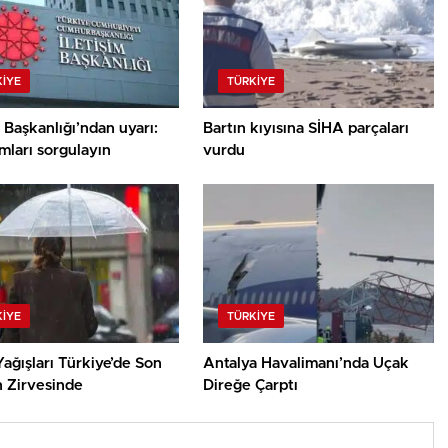
KIYE
TÜRKIYE
m Başkanlığı’ndan uyarı:
Bartın kıyısına SİHA parçaları
mları sorgulayın
vurdu
KIYE
TÜRKIYE
ağışları Türkiye’de Son
Antalya Havalimanı’nda Uçak
n Zirvesinde
Direğe Çarptı