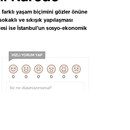
 farklı yaşam biçimini gözler önüne
sokaklı ve sıkışık yapılaşması
ddesi ise İstanbul’un sosyo-ekonomik
HIZLI YORUM YAP
0
0
0
0
0
0