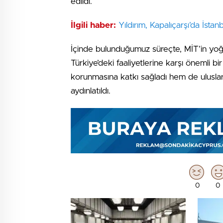
edildi.
İlgili haber:
Yıldırım, Kapalıçarşı’da İsta
İçinde bulunduğumuz süreçte, MİT’in yoğun 
Türkiye’deki faaliyetlerine karşı önemli bi
korunmasına katkı sağladı hem de uluslarar
aydınlatıldı.
0
0