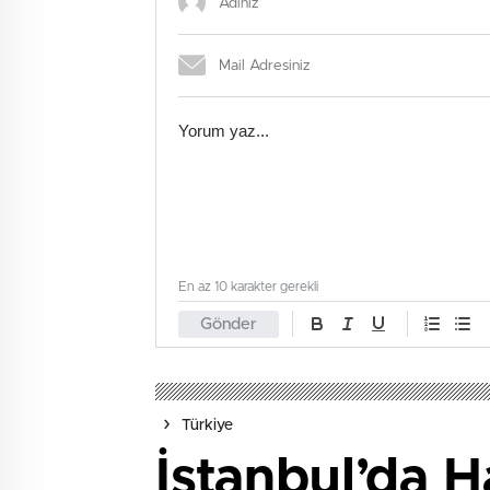
En az 10 karakter gerekli
Gönder
Türkiye
İstanbul’da H