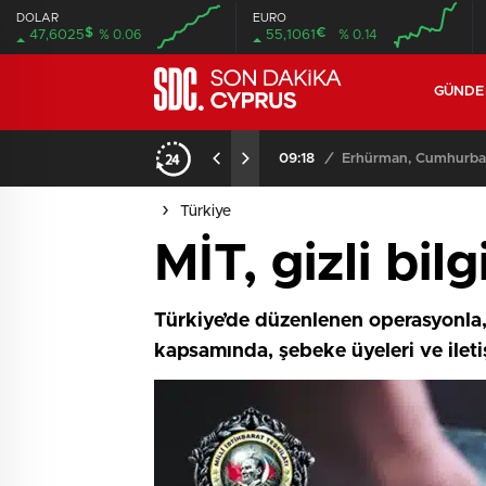
DOLAR
EURO
$
€
47,6025
% 0.06
55,1061
% 0.14
GÜND
09:18
/
Erhürman, Cumhurbaşk
Türkiye
MİT, gizli bilg
Türkiye’de düzenlenen operasyonla, 
kapsamında, şebeke üyeleri ve iletiş