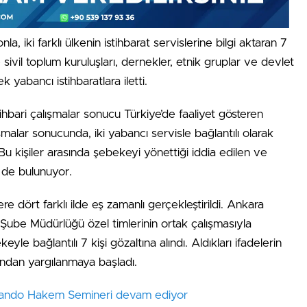
 iki farklı ülkenin istihbarat servislerine bilgi aktaran 7
e sivil toplum kuruluşları, dernekler, etnik gruplar ve devlet
k yabancı istihbaratlara iletti.
stihbari çalışmalar sonucu Türkiye’de faaliyet gösteren
ışmalar sonucunda, iki yabancı servisle bağlantılı olarak
 Bu kişiler arasında şebekeyi yönettiği iddia edilen ve
 de bulunuyor.
 dört farklı ilde eş zamanlı gerçekleştirildi. Ankara
ube Müdürlüğü özel timlerinin ortak çalışmasıyla
e bağlantılı 7 kişi gözaltına alındı. Aldıkları ifadelerin
undan yargılanmaya başladı.
ekvando Hakem Semineri devam ediyor