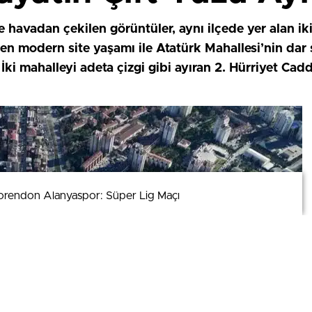
havadan çekilen görüntüler, aynı ilçede yer alan iki
en modern site yaşamı ile Atatürk Mahallesi’nin dar 
 İki mahalleyi adeta çizgi gibi ayıran 2. Hürriyet Ca
orendon Alanyaspor: Süper Lig Maçı
orendon Alanyaspor: Süper Lig Maçı