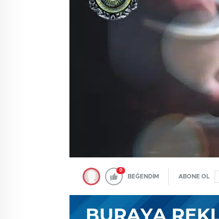
0
BEĞENDİM
ABONE OL