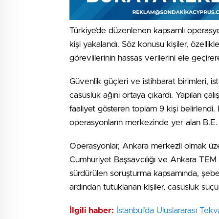
Türkiye’de düzenlenen kapsamlı operasyonla,
kişi yakalandı. Söz konusu kişiler, özellikl
görevlilerinin hassas verilerini ele geçirere
Güvenlik güçleri ve istihbarat birimleri, i
casusluk ağını ortaya çıkardı. Yapılan çal
faaliyet gösteren toplam 9 kişi belirlendi.
operasyonların merkezinde yer alan B.E.
Operasyonlar, Ankara merkezli olmak üzere
Cumhuriyet Başsavcılığı ve Ankara TEM Ş
sürdürülen soruşturma kapsamında, şebekeyl
ardından tutuklanan kişiler, casusluk suç
İlgili haber:
İstanbul’da Uluslararası T