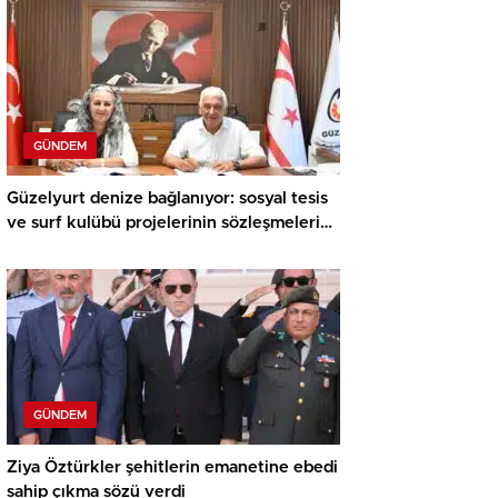
GÜNDEM
Güzelyurt denize bağlanıyor: sosyal tesis
ve surf kulübü projelerinin sözleşmeleri
imzalandı
GÜNDEM
Ziya Öztürkler şehitlerin emanetine ebedi
sahip çıkma sözü verdi