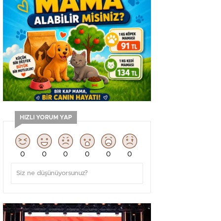
HIZLI YORUM YAP
0
0
0
0
0
0