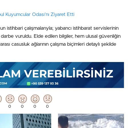
nbul Kuyumcular Odası’nı Ziyaret Etti
istihbari çalışmalarıyla; yabancı istihbarat servislerinin
r darbe vuruldu. Elde edilen bilgiler, hem ulusal güvenliğin
ası casusluk ağlarının çalışma biçimleri detaylı şekilde
0
0
0
0