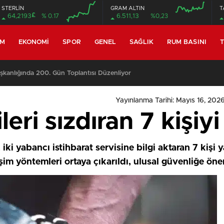
STERLİN
GRAM ALTIN
T
£
64,2193
% 0.17
6.511,13
%0,23
EM
EKONOMI
SPOR
GENEL
SAĞLIK
RUM BASINI
T
anlığında 200. Gün Toplantısı Düzenliyor
Yayınlanma Tarihi: Mayıs 16, 2026
ileri sızdıran 7 kişiy
iki yabancı istihbarat servisine bilgi aktaran 7 kişi
im yöntemleri ortaya çıkarıldı, ulusal güvenliğe önem