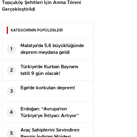
Topçuköy Şehitleri İçin Anma Töreni
Gerçekleştirildi
KATEGORİNİN POPÜLERLERİ
Malatya’da 5,6 büyüklüğünde
1
deprem meydana geldi
Türkiye’de Kurban Bayramı
2
tatili 9 gün olacak!
Ege’de korkutan deprem!
3
Erdoğan: “Avrupa’nın
4
Türkiye’ye İhtiyacı Artıyor”
Araç Sahiplerini Sevindiren
5
Benzin İndirimi Müjdesi