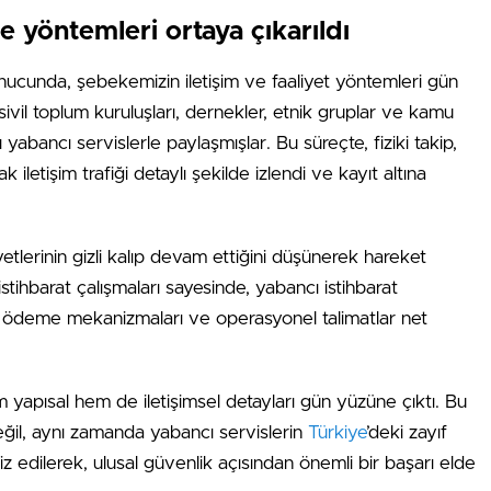
ve yöntemleri ortaya çıkarıldı
onucunda, şebekemizin iletişim ve faaliyet yöntemleri gün
 sivil toplum kuruluşları, dernekler, etnik gruplar ve kamu
rı yabancı servislerle paylaşmışlar. Bu süreçte, fiziki takip,
k iletişim trafiği detaylı şekilde izlendi ve kayıt altına
yetlerinin gizli kalıp devam ettiğini düşünerek hareket
ihbarat çalışmaları sayesinde, yabancı istihbarat
eri, ödeme mekanizmaları ve operasyonel talimatlar net
apısal hem de iletişimsel detayları gün yüzüne çıktı. Bu
değil, aynı zamanda yabancı servislerin
Türkiye
’deki zayıf
iz edilerek, ulusal güvenlik açısından önemli bir başarı elde