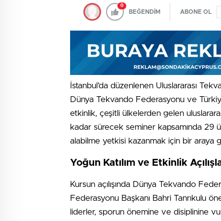
0
BEĞENDİM
ABONE OL
İstanbul’da düzenlenen Uluslararası Tek
Dünya Tekvando Federasyonu ve Türkiye 
etkinlik, çeşitli ülkelerden gelen uluslara
kadar sürecek seminer kapsamında 29 ü
alabilme yetkisi kazanmak için bir araya g
Yoğun Katılım ve Etkinlik Açılışla
Kursun açılışında Dünya Tekvando Fed
Federasyonu Başkanı Bahri Tanrıkulu önem
liderler, sporun önemine ve disiplinine v