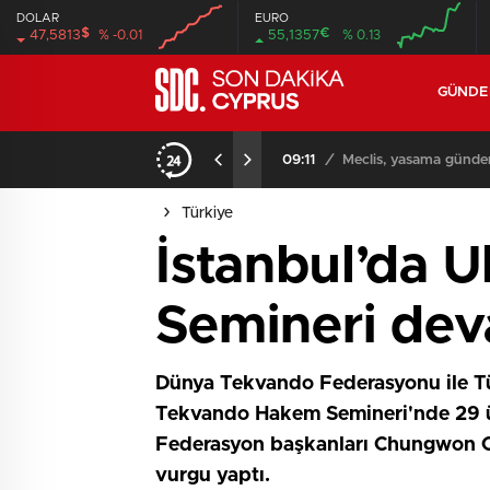
DOLAR
EURO
$
€
47,5813
% -0.01
55,1357
% 0.13
GÜND
iyor
09:11
/
Meclis, yasama günde
Türkiye
İstanbul’da 
Semineri dev
Dünya Tekvando Federasyonu ile Tü
Tekvando Hakem Semineri'nde 29 ülk
Federasyon başkanları Chungwon C
vurgu yaptı.