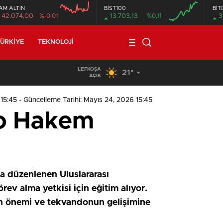
AM ALTIN
BİST100
BİT
42.074,00
%-0,01
13.703,13
%0,11
3
ÜRKIYE
TEKNOLOJI
LEFKOŞA
21°
19:29
/
Seyir Halindeki Araç Alev Aldı, Korku Dolu Anlar
AÇIK
 15:45
- Güncelleme Tarihi: Mayıs 24, 2026 15:45
do Hakem
a düzenlenen Uluslararası
v alma yetkisi için eğitim alıyor.
n önemi ve tekvandonun gelişimine