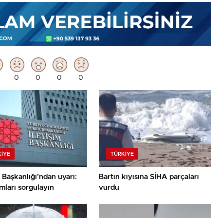
0
0
0
0
KIYE
TÜRKIYE
m Başkanlığı’ndan uyarı:
Bartın kıyısına SİHA parçaları
mları sorgulayın
vurdu