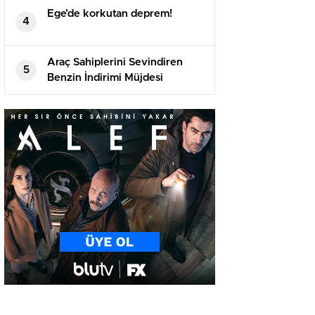
Ege’de korkutan deprem!
4
Araç Sahiplerini Sevindiren
5
Benzin İndirimi Müjdesi