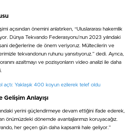
usu
imi açısından önemini anlatırken, “Uluslararası hakemlik
erliyor. Dünya Tekvando Federasyonu’nun 2023 yılındaki
nsani değerlerine de önem veriyoruz. Mültecilerin ve
erimizle tekvandonun ruhunu yansıtıyoruz.” dedi. Ayrıca,
 oranını azaltmayı ve pozisyonların video analizi ile daha
.
 yol açtı: Yaklaşık 400 koyun ezilerek telef oldu
 Gelişim Anlayışı
ndaki yerini güçlendirmeye devam ettiğini ifade ederek,
ran önümüzdeki dönemde avantajlarımızı koruyacağız.
vando, her geçen gün daha kapsamlı hale geliyor.”