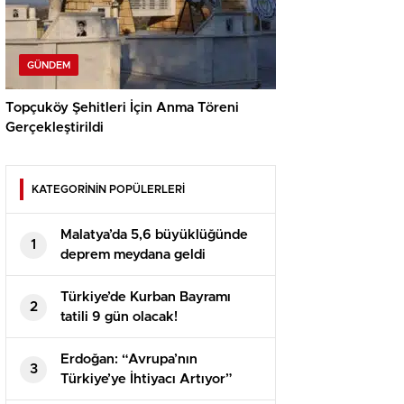
GÜNDEM
Topçuköy Şehitleri İçin Anma Töreni
Gerçekleştirildi
KATEGORİNİN POPÜLERLERİ
Malatya’da 5,6 büyüklüğünde
1
deprem meydana geldi
Türkiye’de Kurban Bayramı
2
tatili 9 gün olacak!
Erdoğan: “Avrupa’nın
3
Türkiye’ye İhtiyacı Artıyor”