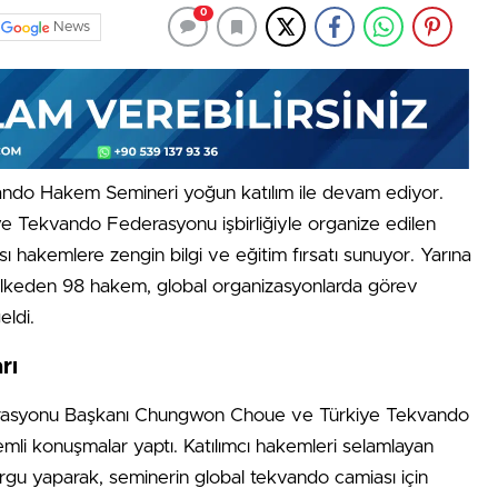
0
News
vando Hakem Semineri yoğun katılım ile devam ediyor.
Tekvando Federasyonu işbirliğiyle organize edilen
rası hakemlere zengin bilgi ve eğitim fırsatı sunuyor. Yarına
lkeden 98 hakem, global organizasyonlarda görev
eldi.
rı
erasyonu Başkanı Chungwon Choue ve Türkiye Tekvando
li konuşmalar yaptı. Katılımcı hakemleri selamlayan
urgu yaparak, seminerin global tekvando camiası için