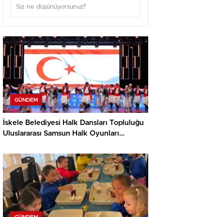
GÜNDEM
İskele Belediyesi Halk Dansları Topluluğu
Uluslararası Samsun Halk Oyunları
Festivali’nde KKTC’yi Gururla Temsil
Ediyor