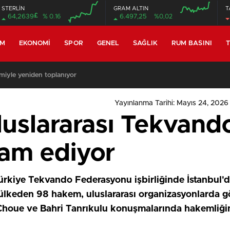
STERLİN
GRAM ALTIN
T
£
64,2639
% 0.16
6.497,25
%0,02
EM
EKONOMI
SPOR
GENEL
SAĞLIK
RUM BASINI
T
miyle yeniden toplanıyor
Yayınlanma Tarihi: Mayıs 24, 2026
Uluslararası Tekvan
am ediyor
rkiye Tekvando Federasyonu işbirliğinde İstanbul'd
eden 98 hakem, uluslararası organizasyonlarda göre
houe ve Bahri Tanrıkulu konuşmalarında hakemliği