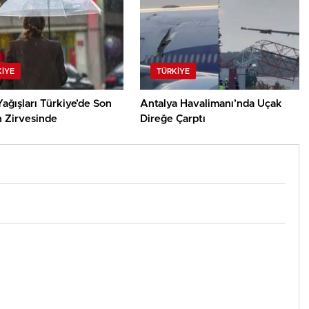
KIYE
TÜRKIYE
ağışları Türkiye’de Son
Antalya Havalimanı’nda Uçak
n Zirvesinde
Direğe Çarptı