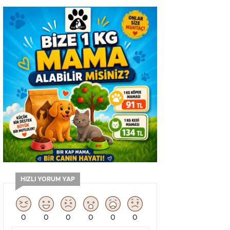
HIZLI YORUM YAP
0
0
0
0
0
0