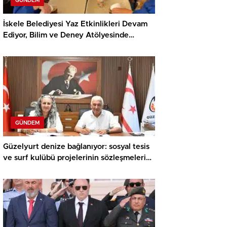
GÜNDEM
İskele Belediyesi Yaz Etkinlikleri Devam
Ediyor, Bilim ve Deney Atölyesinde
Meraklı Çocuklar Öne Çıktı
GÜNDEM
Güzelyurt denize bağlanıyor: sosyal tesis
ve surf kulübü projelerinin sözleşmeleri
imzalandı