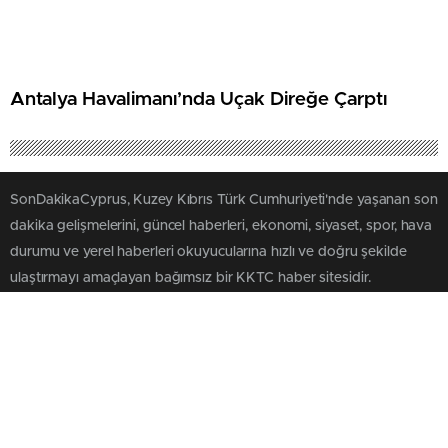
Antalya Havalimanı’nda Uçak Direğe Çarptı
SonDakikaCyprus, Kuzey Kıbrıs Türk Cumhuriyeti'nde yaşanan son
dakika gelişmelerini, güncel haberleri, ekonomi, siyaset, spor, hava
durumu ve yerel haberleri okuyucularına hızlı ve doğru şekilde
ulaştırmayı amaçlayan bağımsız bir KKTC haber sitesidir.
SAYFALAR
SERVİSLER
Üye Girişi
Futbol İddaa
Üye Kaydı
Basketbol İddaa
Künye
Hentbol İddaa