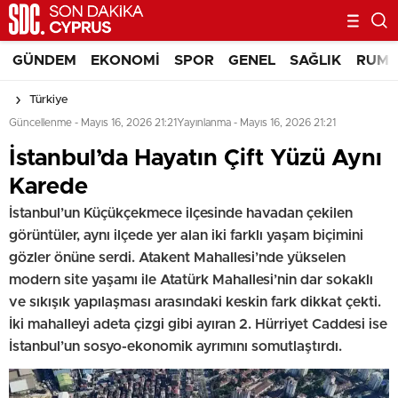
GÜNDEM
EKONOMI
SPOR
GENEL
SAĞLIK
RUM 
Türkiye
Güncellenme - Mayıs 16, 2026 21:21
Yayınlanma - Mayıs 16, 2026 21:21
İstanbul’da Hayatın Çift Yüzü Aynı
Karede
İstanbul’un Küçükçekmece ilçesinde havadan çekilen
görüntüler, aynı ilçede yer alan iki farklı yaşam biçimini
gözler önüne serdi. Atakent Mahallesi’nde yükselen
modern site yaşamı ile Atatürk Mahallesi’nin dar sokaklı
ve sıkışık yapılaşması arasındaki keskin fark dikkat çekti.
İki mahalleyi adeta çizgi gibi ayıran 2. Hürriyet Caddesi ise
İstanbul’un sosyo-ekonomik ayrımını somutlaştırdı.