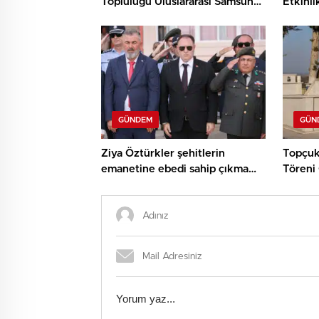
Topluluğu Uluslararası Samsun
Etkinli
Halk Oyunları Festivali’nde
ve Den
KKTC’yi Gururla Temsil Ediyor
Çocukl
GÜNDEM
GÜN
Ziya Öztürkler şehitlerin
Topçuk
emanetine ebedi sahip çıkma
Töreni 
sözü verdi