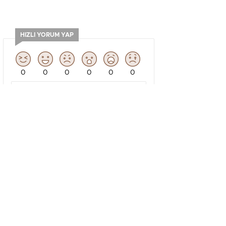
ışmasında
m Merkezi'nde yapıldı. Yarışmaya
nı ve biyolojik çeşitliliği
HIZLI YORUM YAP
0
0
0
0
0
0