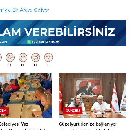
iyle Bir Araya Geliyor
0
0
0
0
DEM
GÜNDEM
Belediyesi Yaz
Güzelyurt denize bağlanıyor: