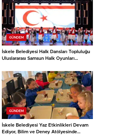
GÜNDEM
İskele Belediyesi Halk Dansları Topluluğu
Uluslararası Samsun Halk Oyunları
Festivali’nde KKTC’yi Gururla Temsil
Ediyor
GÜNDEM
İskele Belediyesi Yaz Etkinlikleri Devam
Ediyor, Bilim ve Deney Atölyesinde