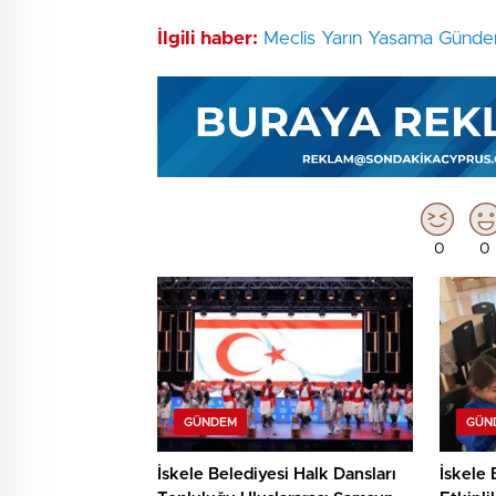
İlgili haber:
Meclis Yarın Yasama Gündem
0
0
GÜNDEM
GÜN
İskele Belediyesi Halk Dansları
İskele 