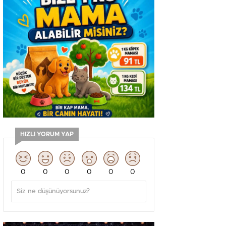
HIZLI YORUM YAP
0
0
0
0
0
0