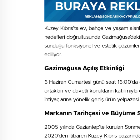
Kuzey Kıbrıs’ta ev, bahçe ve yaşam alanl
hedefleri doğrultusunda Gazimağusa’daki
sunduğu fonksiyonel ve estetik çözümlerle
ediliyor.
Gazimağusa Açılış Etkinliği
6 Haziran Cumartesi günü saat 16:00’da ger
ortakları ve davetli konukların katılımıyl
ihtiyaçlarına yönelik geniş ürün yelpazesi
Markanın Tarihçesi ve Büyüme St
2005 yılında Gaziantep’te kurulan Sönmez
2020’den itibaren Kuzey Kıbrıs pazarında