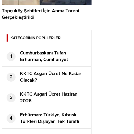
Topçuköy Şehitleri İçin Anma Töreni
Gerçekleştirildi
KATEGORİNİN POPÜLERLERİ
Cumhurbaşkanı Tufan
1
Erhürman, Cumhuriyet
Güvenlik Kurulu’nu Topladı
KKTC Asgari Ücret Ne Kadar
2
Olacak?
⁠KKTC Asgari Ücret Haziran
3
2026
Erhürman: Türkiye, Kıbrıslı
4
Türkleri Dışlayan Tek Taraflı
Girişimlere İzin Vermeyecek