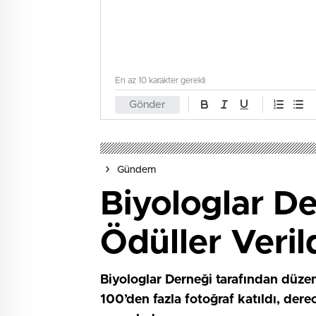
En az 10 karakter gerekli
Gönder
Gündem