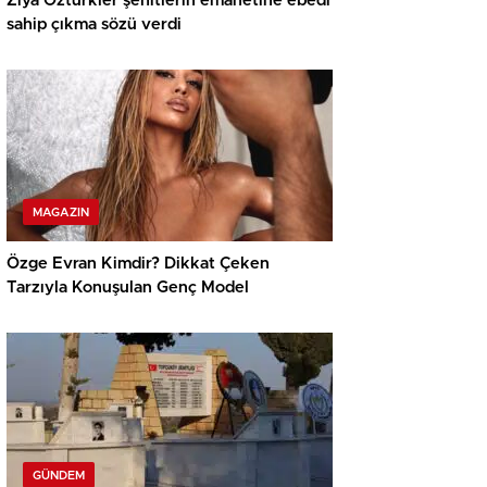
Ziya Öztürkler şehitlerin emanetine ebedi
sahip çıkma sözü verdi
MAGAZIN
Özge Evran Kimdir? Dikkat Çeken
Tarzıyla Konuşulan Genç Model
GÜNDEM