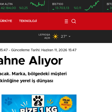
AM ALTIN
BİST100
BİT
42.184,00
%0,25
13.703,13
%0,11
3
ÜRKIYE
TEKNOLOJI
LEFKOŞA
27°
19:29
/
Seyir Halindeki Araç Alev Aldı, Korku Dolu Anlar
AÇIK
15:47
- Güncelleme Tarihi: Haziran 11, 2026 15:47
ahne Alıyor
acak. Marka, bölgedeki müşteri
kinliğine yerel iş dünyası