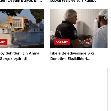
kleri Devam Ediyor, Bilim
sosyal tesis ve surf kulübü
ey Atölyesinde Meraklı
projelerinin sözleşmeleri
ar Öne Çıktı
imzalandı
DEM
GÜNDEM
öy Şehitleri İçin Anma
İskele Belediyesinde Sıkı
Gerçekleştirildi
Denetim: Eksiklikleri
Gidermeyen İşletmelere Ceza