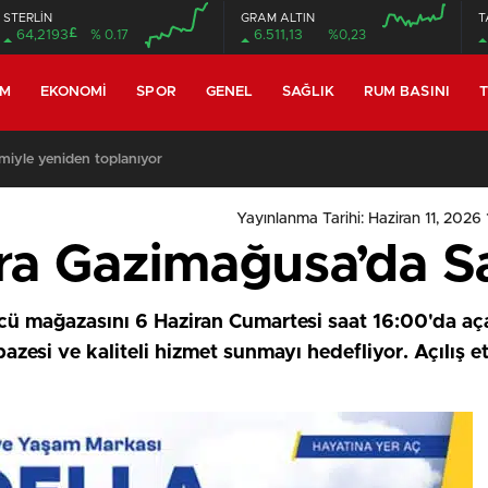
STERLİN
GRAM ALTIN
T
£
64,2193
% 0.17
6.511,13
%0,23
EM
EKONOMI
SPOR
GENEL
SAĞLIK
RUM BASINI
T
miyle yeniden toplanıyor
Yayınlanma Tarihi: Haziran 11, 2026 
ra Gazimağusa’da S
ü mağazasını 6 Haziran Cumartesi saat 16:00'da aç
azesi ve kaliteli hizmet sunmayı hedefliyor. Açılış et