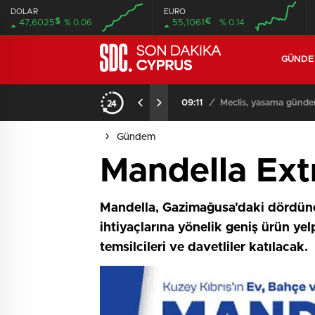
DOLAR
EURO
$
€
47,6025
% 0.06
55,1061
% 0.14
GÜND
iyor
09:11
/
Meclis, yasama günde
Gündem
Mandella Ext
Mandella, Gazimağusa'daki dördünc
ihtiyaçlarına yönelik geniş ürün yelp
temsilcileri ve davetliler katılacak.