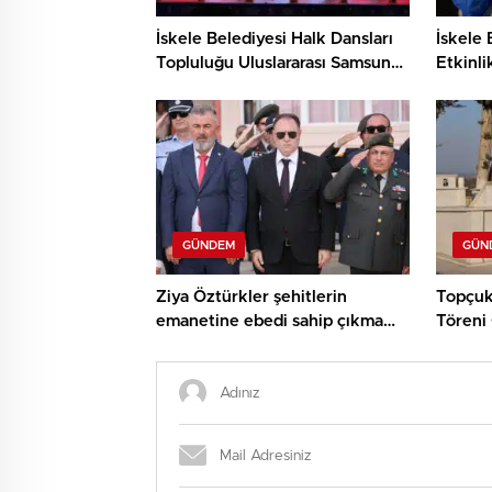
İskele Belediyesi Halk Dansları
İskele 
Topluluğu Uluslararası Samsun
Etkinli
Halk Oyunları Festivali’nde
ve Den
KKTC’yi Gururla Temsil Ediyor
Çocukl
GÜNDEM
GÜN
Ziya Öztürkler şehitlerin
Topçuk
emanetine ebedi sahip çıkma
Töreni 
sözü verdi