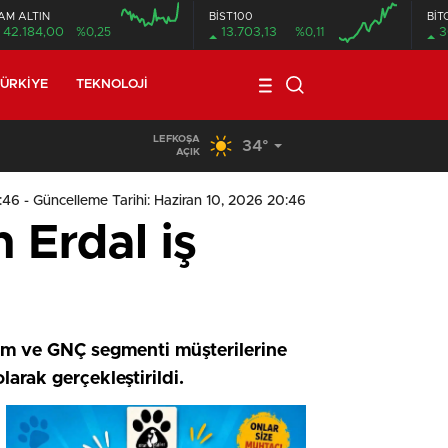
AM ALTIN
BİST100
BİT
42.184,00
%0,25
13.703,13
%0,11
3
ÜRKIYE
TEKNOLOJI
LEFKOŞA
34°
09:11
/
Meclis, yasama gündemiyle yeniden toplanıyor
AÇIK
0:46
- Güncelleme Tarihi: Haziran 10, 2026 20:46
 Erdal iş
num ve GNÇ segmenti müşterilerine
olarak gerçekleştirildi.