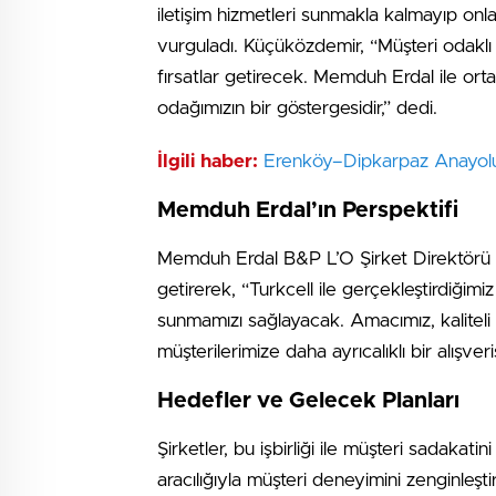
iletişim hizmetleri sunmakla kalmayıp onla
vurguladı. Küçüközdemir, “Müşteri odaklı 
fırsatlar getirecek. Memduh Erdal ile ort
odağımızın bir göstergesidir,” dedi.
İlgili haber:
Erenköy–Dipkarpaz Anayolu
Memduh Erdal’ın Perspektifi
Memduh Erdal B&P L’O Şirket Direktörü 
getirerek, “Turkcell ile gerçekleştirdiğim
sunmamızı sağlayacak. Amacımız, kaliteli 
müşterilerimize daha ayrıcalıklı bir alışver
Hedefler ve Gelecek Planları
Şirketler, bu işbirliği ile müşteri sadakatin
aracılığıyla müşteri deneyimini zenginleşti