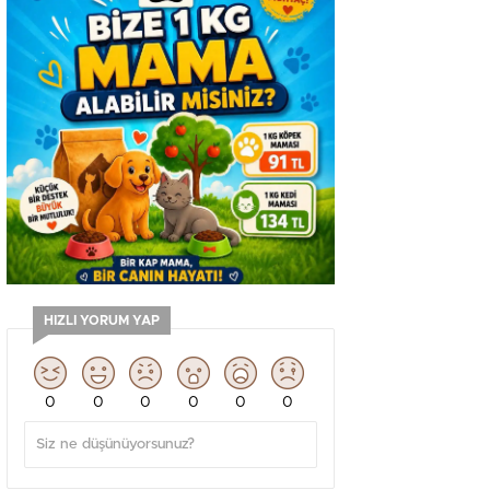
HIZLI YORUM YAP
0
0
0
0
0
0