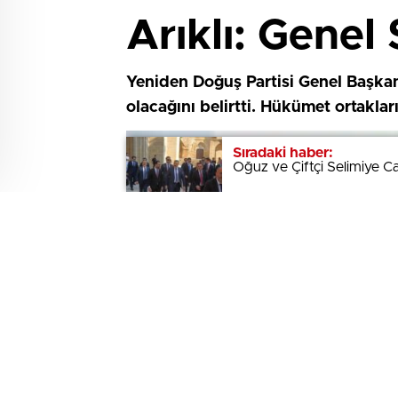
Arıklı: Genel
Yeniden Doğuş Partisi Genel Başkan
olacağını belirtti. Hükümet ortakla
Sıradaki haber:
Sıradaki haber:
Oğuz ve Çiftçi Selimiye Ca
Oğuz ve Çiftçi Selimiye Ca