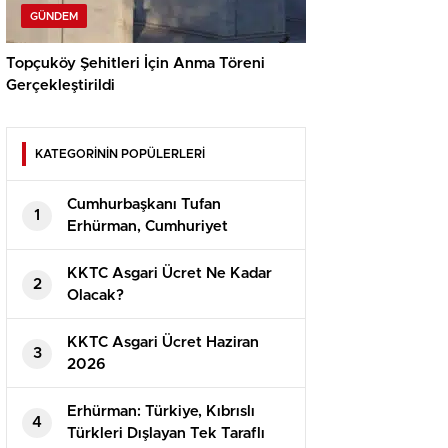
GÜNDEM
Topçuköy Şehitleri İçin Anma Töreni
Gerçekleştirildi
KATEGORİNİN POPÜLERLERİ
Cumhurbaşkanı Tufan
1
Erhürman, Cumhuriyet
Güvenlik Kurulu’nu Topladı
KKTC Asgari Ücret Ne Kadar
2
Olacak?
⁠KKTC Asgari Ücret Haziran
3
2026
Erhürman: Türkiye, Kıbrıslı
4
Türkleri Dışlayan Tek Taraflı