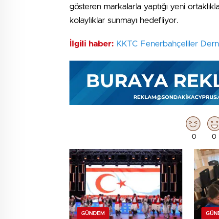
gösteren markalarla yaptığı yeni ortaklıkl
kolaylıklar sunmayı hedefliyor.
İlgili haber:
KKTC Fenerbahçeliler Derneğ
0
0
GÜNDEM
GÜN