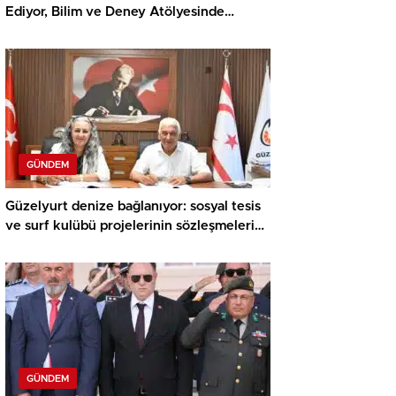
Ediyor, Bilim ve Deney Atölyesinde
Meraklı Çocuklar Öne Çıktı
GÜNDEM
Güzelyurt denize bağlanıyor: sosyal tesis
ve surf kulübü projelerinin sözleşmeleri
imzalandı
GÜNDEM