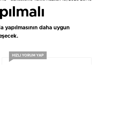
pılmalı
nda yapılmasının daha uygun
leşecek.
HIZLI YORUM YAP
0
0
0
0
0
0