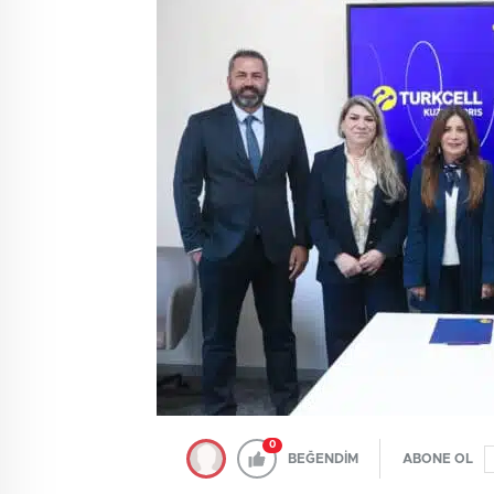
0
BEĞENDİM
ABONE OL