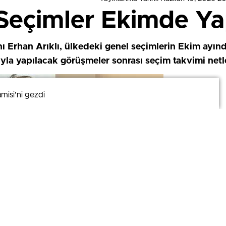
 Seçimler Ekimde Ya
ı Erhan Arıklı, ülkedeki genel seçimlerin Ekim ayı
rıyla yapılacak görüşmeler sonrası seçim takvimi net
misi’ni gezdi
misi’ni gezdi