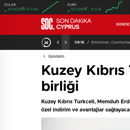
DOLAR
EURO
$
€
47,6025
% 0.06
55,1061
% 0.14
GÜND
09:18
/
Erhürman, Cumhurbaşk
Gündem
Kuzey Kıbrıs
birliği
Kuzey Kıbrıs Turkcell, Memduh Erda
özel indirim ve avantajlar sağlayacak.