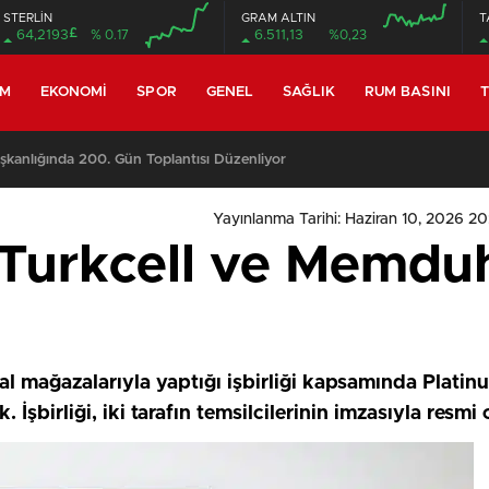
STERLİN
GRAM ALTIN
T
£
64,2193
% 0.17
6.511,13
%0,23
EM
EKONOMI
SPOR
GENEL
SAĞLIK
RUM BASINI
T
anlığında 200. Gün Toplantısı Düzenliyor
Yayınlanma Tarihi: Haziran 10, 2026 2
 Turkcell ve Memduh
l mağazalarıyla yaptığı işbirliği kapsamında Plati
 İşbirliği, iki tarafın temsilcilerinin imzasıyla resmi 