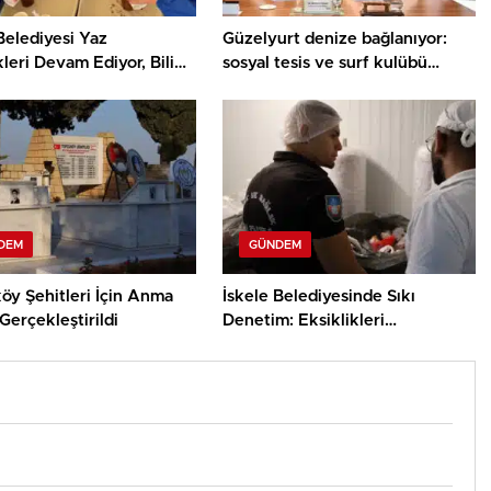
Belediyesi Yaz
Güzelyurt denize bağlanıyor:
kleri Devam Ediyor, Bilim
sosyal tesis ve surf kulübü
ey Atölyesinde Meraklı
projelerinin sözleşmeleri
ar Öne Çıktı
imzalandı
DEM
GÜNDEM
öy Şehitleri İçin Anma
İskele Belediyesinde Sıkı
Gerçekleştirildi
Denetim: Eksiklikleri
Gidermeyen İşletmelere Ceza