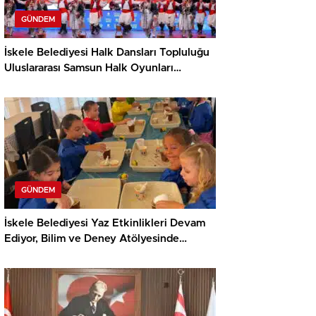
GÜNDEM
İskele Belediyesi Halk Dansları Topluluğu
Uluslararası Samsun Halk Oyunları
Festivali’nde KKTC’yi Gururla Temsil
Ediyor
GÜNDEM
İskele Belediyesi Yaz Etkinlikleri Devam
Ediyor, Bilim ve Deney Atölyesinde
Meraklı Çocuklar Öne Çıktı