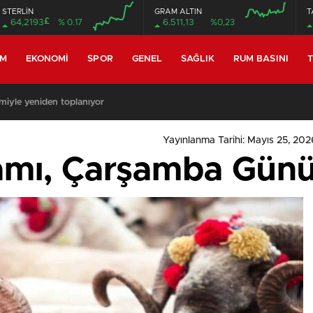
STERLİN
GRAM ALTIN
T
£
64,2193
% 0.17
6.511,13
%0,23
EM
EKONOMI
SPOR
GENEL
SAĞLIK
RUM BASINI
T
miyle yeniden toplanıyor
Yayınlanma Tarihi: Mayıs 25, 2026
amı, Çarşamba Günü