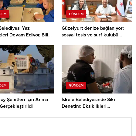
DEM
GÜNDEM
Belediyesi Yaz
Güzelyurt denize bağlanıyor:
kleri Devam Ediyor, Bilim
sosyal tesis ve surf kulübü
ey Atölyesinde Meraklı
projelerinin sözleşmeleri
ar Öne Çıktı
imzalandı
DEM
GÜNDEM
öy Şehitleri İçin Anma
İskele Belediyesinde Sıkı
Gerçekleştirildi
Denetim: Eksiklikleri
Gidermeyen İşletmelere Ceza