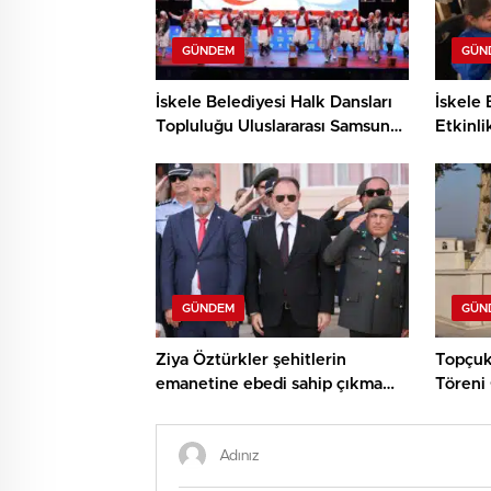
GÜNDEM
GÜN
İskele Belediyesi Halk Dansları
İskele 
Topluluğu Uluslararası Samsun
Etkinli
Halk Oyunları Festivali’nde
ve Den
KKTC’yi Gururla Temsil Ediyor
Çocukl
GÜNDEM
GÜN
Ziya Öztürkler şehitlerin
Topçuk
emanetine ebedi sahip çıkma
Töreni 
sözü verdi