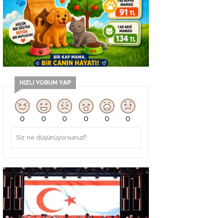
HIZLI YORUM YAP
0
0
0
0
0
0