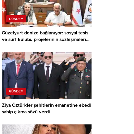
GÜNDEM
Güzelyurt denize bağlanıyor: sosyal tesis
ve surf kulübü projelerinin sözleşmeleri
imzalandı
GÜNDEM
Ziya Öztürkler şehitlerin emanetine ebedi
sahip çıkma sözü verdi