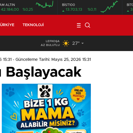
AM ALTIN
BİST100
BİT
42.184,00
%0,25
13.703,13
%0,11
3
ÜRKIYE
TEKNOLOJI
LEFKOŞA
27°
19:29
/
Seyir Halindeki Araç Alev Aldı, Korku Dolu Anlar
AZ BULUTLU
 15:31
- Güncelleme Tarihi: Mayıs 25, 2026 15:31
 Başlayacak