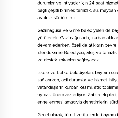
durumlar ve ihtiyaçlar için 24 saat hizm
bağlı çeşitli birimler, temizlik, su, meyd
aralıksız sürdürecek.
Gazimağusa ve Girne belediyeleri de ba
yürütecek. Gazimağusa’da, kurban atıkla
devam ederken, özellikle atıkların çevre k
istendi. Girne Belediyesi, ateş ve temizlik i
ve destek imkanları sağlayacak.
İskele ve Lefke belediyeleri, bayram sür
sağlarırken, acil durumlar ve hizmet ihtiyaç
vatandaşların kurban kesimi, atık toplama 
uyması önem arz ediyor. Zabıta ekipleri, a
engellenmesi amacıyla denetimlerini sür
Genel olarak, tüm il ve ilçelerde bayram bo