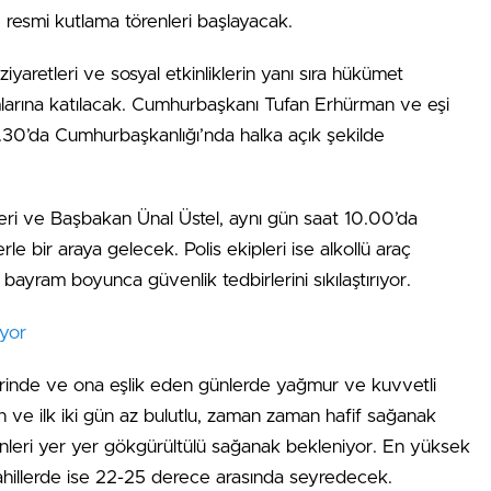
resmi kutlama törenleri başlayacak.
yaretleri ve sosyal etkinliklerin yanı sıra hükümet
amlarına katılacak. Cumhurbaşkanı Tufan Erhürman ve eşi
.30’da Cumhurbaşkanlığı’nda halka açık şekilde
ideri ve Başbakan Ünal Üstel, aynı gün saat 10.00’da
le bir araya gelecek. Polis ekipleri ise alkollü araç
 bayram boyunca güvenlik tedbirlerini sıkılaştırıyor.
yor
lerinde ve ona eşlik eden günlerde yağmur ve kuvvetli
rın ve ilk iki gün az bulutlu, zaman zaman hafif sağanak
leri yer yer gökgürültülü sağanak bekleniyor. En yüksek
sahillerde ise 22-25 derece arasında seyredecek.