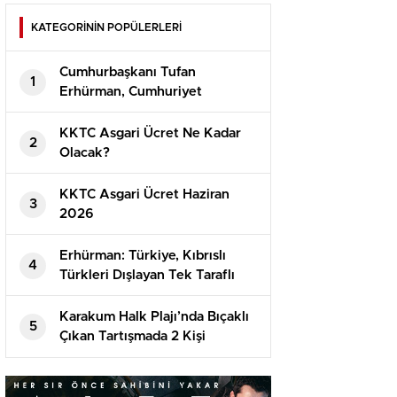
KATEGORİNİN POPÜLERLERİ
Cumhurbaşkanı Tufan
1
Erhürman, Cumhuriyet
Güvenlik Kurulu’nu Topladı
KKTC Asgari Ücret Ne Kadar
2
Olacak?
⁠KKTC Asgari Ücret Haziran
3
2026
Erhürman: Türkiye, Kıbrıslı
4
Türkleri Dışlayan Tek Taraflı
Girişimlere İzin Vermeyecek
Karakum Halk Plajı’nda Bıçaklı
5
Çıkan Tartışmada 2 Kişi
Tutuklandı