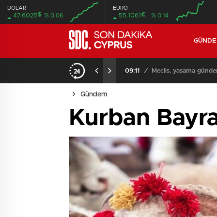
DOLAR
EURO
$
€
47,6025
% 0.06
55,1061
% 0.14
GÜND
iyor
09:11
/
Meclis, yasama günde
Gündem
Kurban Bayr