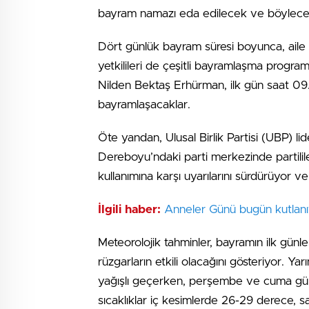
bayram namazı eda edilecek ve böylece 
Dört günlük bayram süresi boyunca, aile zi
yetkilileri de çeşitli bayramlaşma progr
Nilden Bektaş Erhürman, ilk gün saat 09
bayramlaşacaklar.
Öte yandan, Ulusal Birlik Partisi (UBP) l
Dereboyu’ndaki parti merkezinde partililer
kullanımına karşı uyarılarını sürdürüyor ve
İlgili haber:
Anneler Günü bugün kutlanı
Meteorolojik tahminler, bayramın ilk gün
rüzgarların etkili olacağını gösteriyor. Ya
yağışlı geçerken, perşembe ve cuma gün
sıcaklıklar iç kesimlerde 26-29 derece, 