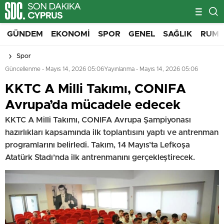
GÜNDEM
EKONOMI
SPOR
GENEL
SAĞLIK
RUM 
Spor
Güncellenme - Mayıs 14, 2026 05:06
Yayınlanma - Mayıs 14, 2026 05:06
KKTC A Milli Takımı, CONIFA
Avrupa’da mücadele edecek
KKTC A Milli Takımı, CONIFA Avrupa Şampiyonası
hazırlıkları kapsamında ilk toplantısını yaptı ve antrenman
programlarını belirledi. Takım, 14 Mayıs’ta Lefkoşa
Atatürk Stadı’nda ilk antrenmanını gerçekleştirecek.