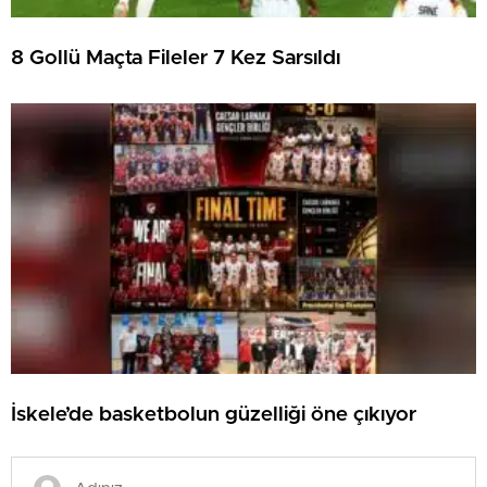
8 Gollü Maçta Fileler 7 Kez Sarsıldı
İskele’de basketbolun güzelliği öne çıkıyor