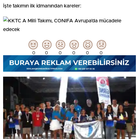
İşte takımın ilk idmanından kareler:
0
0
0
0
0
0