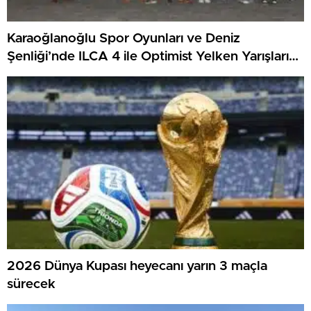
Karaoğlanoğlu Spor Oyunları ve Deniz
Şenliği’nde ILCA 4 ile Optimist Yelken Yarışları
Tamamlandı
2026 Dünya Kupası heyecanı yarın 3 maçla
sürecek