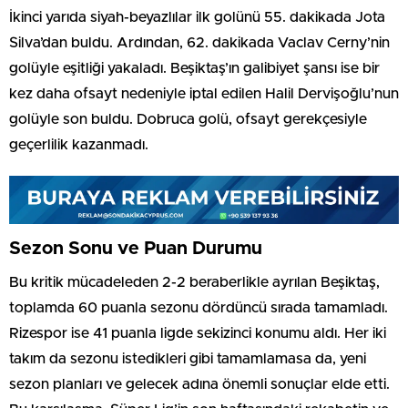
İkinci yarıda siyah-beyazlılar ilk golünü 55. dakikada Jota
Silva’dan buldu. Ardından, 62. dakikada Vaclav Cerny’nin
golüyle eşitliği yakaladı. Beşiktaş’ın galibiyet şansı ise bir
kez daha ofsayt nedeniyle iptal edilen Halil Dervişoğlu’nun
golüyle son buldu. Dobruca golü, ofsayt gerekçesiyle
geçerlilik kazanmadı.
Sezon Sonu ve Puan Durumu
Bu kritik mücadeleden 2-2 beraberlikle ayrılan Beşiktaş,
toplamda 60 puanla sezonu dördüncü sırada tamamladı.
Rizespor ise 41 puanla ligde sekizinci konumu aldı. Her iki
takım da sezonu istedikleri gibi tamamlamasa da, yeni
sezon planları ve gelecek adına önemli sonuçlar elde etti.