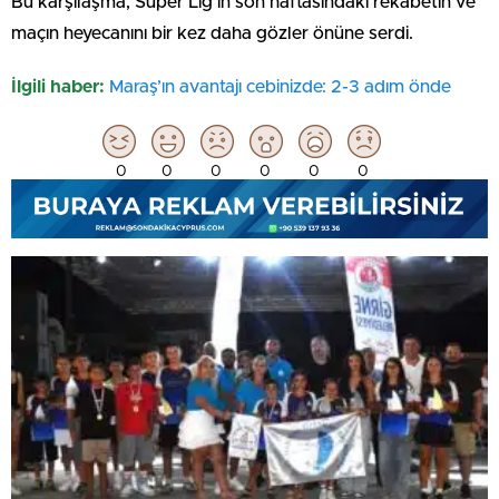
Bu karşılaşma, Süper Lig’in son haftasındaki rekabetin ve
maçın heyecanını bir kez daha gözler önüne serdi.
İlgili haber:
Maraş’ın avantajı cebinizde: 2-3 adım önde
0
0
0
0
0
0