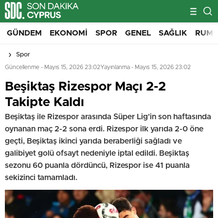
GÜNDEM
EKONOMI
SPOR
GENEL
SAĞLIK
RUM 
Spor
Güncellenme - Mayıs 15, 2026 23:02
Yayınlanma - Mayıs 15, 2026 23:02
Beşiktaş Rizespor Maçı 2-2
Takipte Kaldı
Beşiktaş ile Rizespor arasında Süper Lig'in son haftasında
oynanan maç 2-2 sona erdi. Rizespor ilk yarıda 2-0 öne
geçti, Beşiktaş ikinci yarıda beraberliği sağladı ve
galibiyet golü ofsayt nedeniyle iptal edildi. Beşiktaş
sezonu 60 puanla dördüncü, Rizespor ise 41 puanla
sekizinci tamamladı.