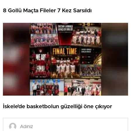
8 Gollü Maçta Fileler 7 Kez Sarsıldı
İskele’de basketbolun güzelliği öne çıkıyor