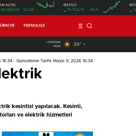
AM ALTIN
BİST100
BİT
42.184,00
%0,25
13.703,13
%0,11
3
ÜRKIYE
TEKNOLOJI
LEFKOŞA
39°
19:29
/
Seyir Halindeki Araç Alev Aldı, Korku Dolu Anlar
AÇIK
6 16:34
- Güncelleme Tarihi: Mayıs 9, 2026 16:34
ektrik
k kesintisi yapılacak. Kesinti,
orları ve elektrik hizmetleri