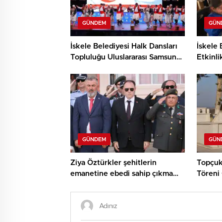
GÜNDEM
GÜN
İskele Belediyesi Halk Dansları
İskele 
Topluluğu Uluslararası Samsun
Etkinli
Halk Oyunları Festivali’nde
ve Den
KKTC’yi Gururla Temsil Ediyor
Çocukl
GÜNDEM
GÜN
Ziya Öztürkler şehitlerin
Topçuk
emanetine ebedi sahip çıkma
Töreni 
sözü verdi