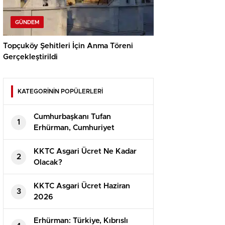
GÜNDEM
Topçuköy Şehitleri İçin Anma Töreni
Gerçekleştirildi
KATEGORİNİN POPÜLERLERİ
Cumhurbaşkanı Tufan
1
Erhürman, Cumhuriyet
Güvenlik Kurulu’nu Topladı
KKTC Asgari Ücret Ne Kadar
2
Olacak?
⁠KKTC Asgari Ücret Haziran
3
2026
Erhürman: Türkiye, Kıbrıslı