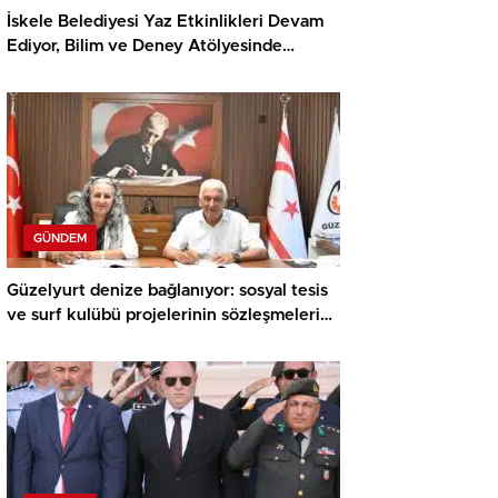
İskele Belediyesi Yaz Etkinlikleri Devam
Ediyor, Bilim ve Deney Atölyesinde
Meraklı Çocuklar Öne Çıktı
GÜNDEM
Güzelyurt denize bağlanıyor: sosyal tesis
ve surf kulübü projelerinin sözleşmeleri
imzalandı