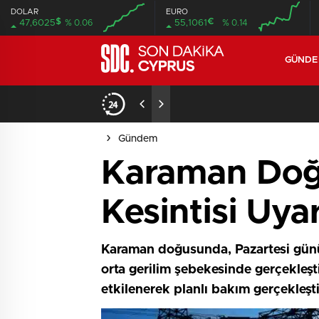
DOLAR
EURO
$
€
47,6025
% 0.06
55,1061
% 0.14
GÜND
iyor
09:11
/
Meclis, yasama günde
Gündem
Karaman Doğu
Kesintisi Uyar
Karaman doğusunda, Pazartesi günü 
orta gerilim şebekesinde gerçekleşti
etkilenerek planlı bakım gerçekleşti