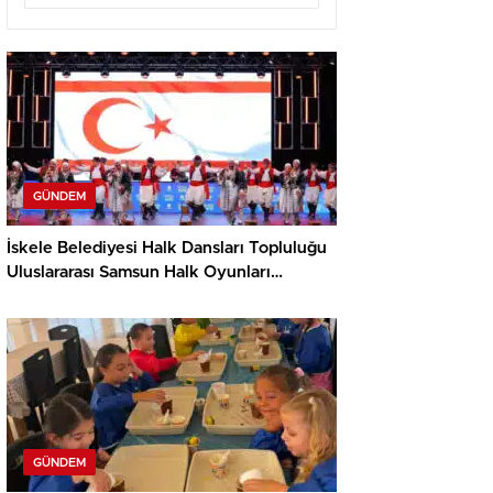
GÜNDEM
İskele Belediyesi Halk Dansları Topluluğu
Uluslararası Samsun Halk Oyunları
Festivali’nde KKTC’yi Gururla Temsil
Ediyor
GÜNDEM