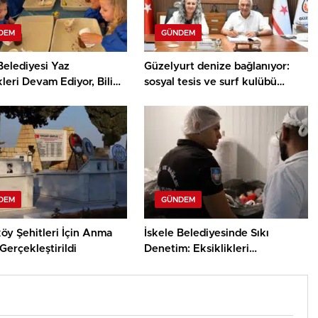
DEM
GÜNDEM
Belediyesi Yaz
Güzelyurt denize bağlanıyor:
kleri Devam Ediyor, Bilim
sosyal tesis ve surf kulübü
ey Atölyesinde Meraklı
projelerinin sözleşmeleri
ar Öne Çıktı
imzalandı
DEM
GÜNDEM
öy Şehitleri İçin Anma
İskele Belediyesinde Sıkı
Gerçekleştirildi
Denetim: Eksiklikleri
Gidermeyen İşletmelere Ceza