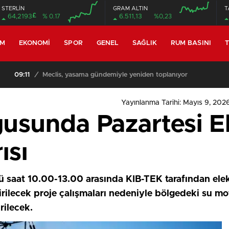
STERLİN
GRAM ALTIN
T
£
64,2193
% 0.17
6.511,13
%0,23
EM
EKONOMI
SPOR
GENEL
SAĞLIK
RUM BASINI
T
miyle yeniden toplanıyor
Yayınlanma Tarihi: Mayıs 9, 202
sunda Pazartesi El
ısı
saat 10.00-13.00 arasında KIB-TEK tarafından elektri
rilecek proje çalışmaları nedeniyle bölgedeki su mot
rilecek.