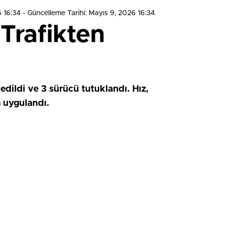
6 16:34
- Güncelleme Tarihi: Mayıs 9, 2026 16:34
Trafikten
edildi ve 3 sürücü tutuklandı. Hız,
m uygulandı.
HIZLI YORUM YAP
0
0
0
0
0
0