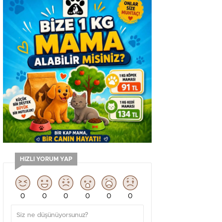
HIZLI YORUM YAP
0
0
0
0
0
0