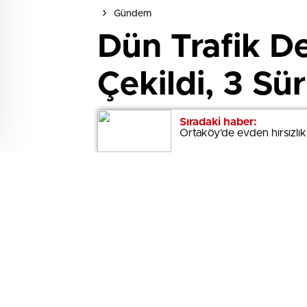
Gündem
Dün Trafik D
Çekildi, 3 Sü
Ülke genelinde trafik denetimlerind
Sıradaki haber:
Sıradaki haber:
Ortaköy’de evden hırsızlık:
Ortaköy’de evden hırsızlık:
alkollü araç kullanımı ve çeşitli ku