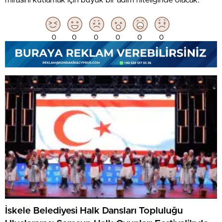
0
0
0
0
0
0
İskele Belediyesi Halk Dansları Topluluğu