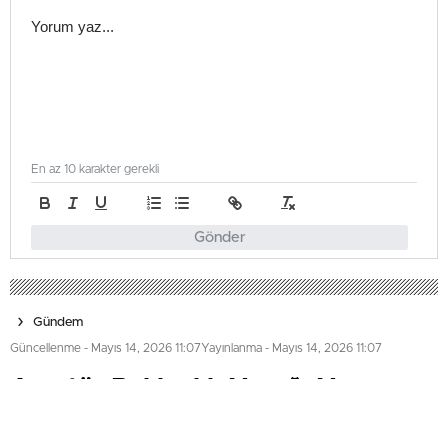
En az 10 karakter gerekli
Gönder
Gündem
Güncellenme - Mayıs 14, 2026 11:07
Yayınlanma - Mayıs 14, 2026 11:07
Amatör Balıkçılık Yasağı Yarın
Başlıyor: Orfoz ve Lahoz Koruma