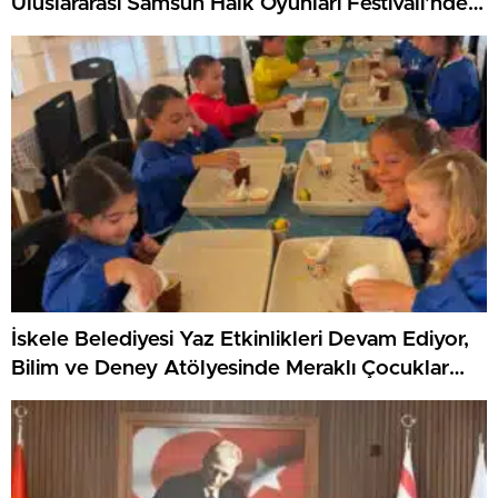
Uluslararası Samsun Halk Oyunları Festivali’nde
KKTC’yi Gururla Temsil Ediyor
İskele Belediyesi Yaz Etkinlikleri Devam Ediyor,
Bilim ve Deney Atölyesinde Meraklı Çocuklar
Öne Çıktı