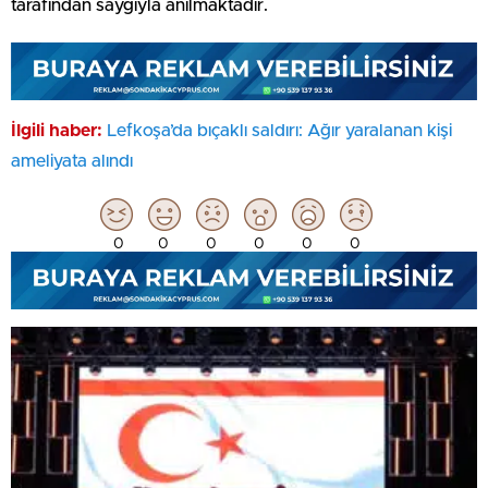
tarafından saygıyla anılmaktadır.
İlgili haber:
Lefkoşa’da bıçaklı saldırı: Ağır yaralanan kişi
ameliyata alındı
0
0
0
0
0
0