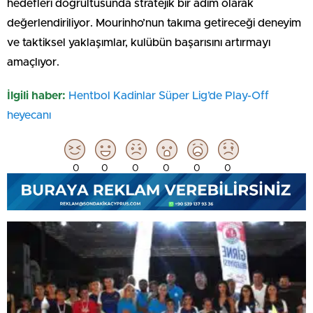
hedefleri doğrultusunda stratejik bir adım olarak
değerlendiriliyor. Mourinho’nun takıma getireceği deneyim
ve taktiksel yaklaşımlar, kulübün başarısını artırmayı
amaçlıyor.
İlgili haber:
Hentbol Kadinlar Süper Lig’de Play-Off
heyecanı
0
0
0
0
0
0