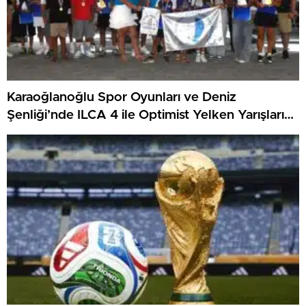
Karaoğlanoğlu Spor Oyunları ve Deniz
Şenliği’nde ILCA 4 ile Optimist Yelken Yarışları
Tamamlandı