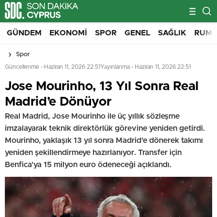
GÜNDEM
EKONOMI
SPOR
GENEL
SAĞLIK
RUM 
Spor
Güncellenme - Haziran 11, 2026 22:51
Yayınlanma - Haziran 11, 2026 22:51
Jose Mourinho, 13 Yıl Sonra Real
Madrid’e Dönüyor
Real Madrid, Jose Mourinho ile üç yıllık sözleşme
imzalayarak teknik direktörlük görevine yeniden getirdi.
Mourinho, yaklaşık 13 yıl sonra Madrid'e dönerek takımı
yeniden şekillendirmeye hazırlanıyor. Transfer için
Benfica'ya 15 milyon euro ödeneceği açıklandı.