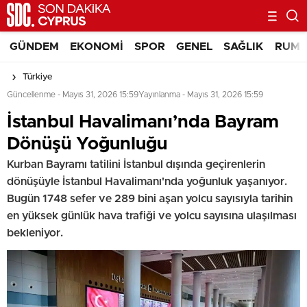
GÜNDEM
EKONOMI
SPOR
GENEL
SAĞLIK
RUM 
Türkiye
Güncellenme - Mayıs 31, 2026 15:59
Yayınlanma - Mayıs 31, 2026 15:59
İstanbul Havalimanı’nda Bayram
Dönüşü Yoğunluğu
Kurban Bayramı tatilini İstanbul dışında geçirenlerin
dönüşüyle İstanbul Havalimanı'nda yoğunluk yaşanıyor.
Bugün 1748 sefer ve 289 bini aşan yolcu sayısıyla tarihin
en yüksek günlük hava trafiği ve yolcu sayısına ulaşılması
bekleniyor.