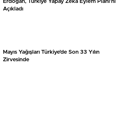
Erdoğan, Türkiye Yapay Zekâ Eylem Planı’nı
Açıkladı
Mayıs Yağışları Türkiye’de Son 33 Yılın
Zirvesinde
Antalya Havalimanı’nda Uçak Direğe Çarptı