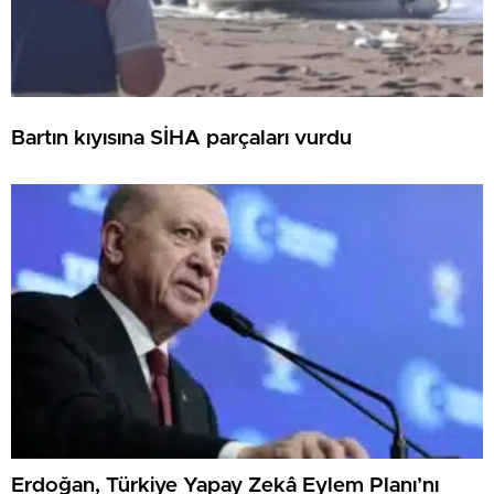
Bartın kıyısına SİHA parçaları vurdu
Erdoğan, Türkiye Yapay Zekâ Eylem Planı’nı