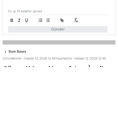
En az 10 karakter gerekli
Gönder
Rum Basını
Güncellenme - Haziran 12, 2026 12:46
Yayınlanma - Haziran 12, 2026 12:46
Güney Kıbrıs, Yunanistan, İsrail ve
ABD enerji merkezi kurdu
Güney Kıbrıs, Yunanistan, İsrail ve ABD arasında
Huston’da düzenlenen toplantıda bölgesel enerji iş birliği
güçlendirildi. Ortak açıklamada, Doğu Akdeniz Enerji
Merkezi kuruldu ve bölgedeki projeler ile altyapı
güvenliği için adımlar atıldı.