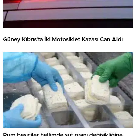
Güney Kıbrıs’ta İki Motosiklet Kazası Can Aldı
Rum besiciler hellimde süt oranı değişikliğine