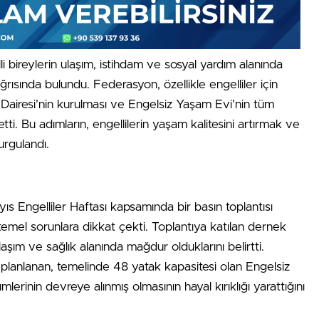
i bireylerin ulaşım, istihdam ve sosyal yardım alanında
rısında bulundu. Federasyon, özellikle engelliler için
r Dairesi’nin kurulması ve Engelsiz Yaşam Evi’nin tüm
etti. Bu adımların, engellilerin yaşam kalitesini artırmak ve
urgulandı.
s Engelliler Haftası kapsamında bir basın toplantısı
 temel sorunlara dikkat çekti. Toplantıya katılan dernek
laşım ve sağlık alanında mağdur olduklarını belirtti.
ı planlanan, temelinde 48 yatak kapasitesi olan Engelsiz
erinin devreye alınmış olmasının hayal kırıklığı yarattığını