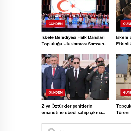
GÜNDEM
GÜN
İskele Belediyesi Halk Dansları
İskele 
Topluluğu Uluslararası Samsun
Etkinli
Halk Oyunları Festivali’nde
ve Den
KKTC’yi Gururla Temsil Ediyor
Çocukl
GÜNDEM
GÜN
Ziya Öztürkler şehitlerin
Topçuk
emanetine ebedi sahip çıkma
Töreni 
sözü verdi