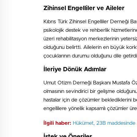
Zihinsel Engelliler ve Aileler
Kıbrıs Türk Zihinsel Engelliler Derneği Baş
psikolojik destek ve rehberlik hizmetlerine
üzeri rehabilitasyon merkezlerinin yeter
olduğunu belirtti. Ailelerin en büyük kor
çocuklarının durumu olduğunu dile getirdi
İleriye Dönük Adımlar
Umut Otizm Derneği Başkanı Mustafa Öze
olmasının sevindirici bir gelişme olduğu
hastalar için de çözümler beklediklerini be
engellilere yönelik kapsamlı çözümler üret
İlgili haber:
Hükümet, 23B maddesinde ga
İstek ve Öneriler