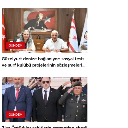
Meraklı Çocuklar Öne Çıktı
GÜNDEM
Güzelyurt denize bağlanıyor: sosyal tesis
ve surf kulübü projelerinin sözleşmeleri
imzalandı
GÜNDEM