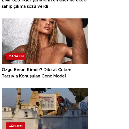
Ziya Öztürkler şehitlerin emanetine ebedi
sahip çıkma sözü verdi
MAGAZIN
Özge Evran Kimdir? Dikkat Çeken
Tarzıyla Konuşulan Genç Model
GÜNDEM