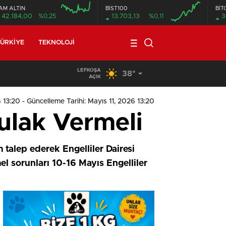
AM ALTIN
BİST100
BİT
42.184,00
%0,25
13.703,13
%0,11
3
ÜRKIYE
TEKNOLOJI
LEFKOŞA
38°
19:29
/
Seyir Halindeki Araç Alev Aldı, Korku Dolu Anlar
AÇIK
6 13:20
- Güncelleme Tarihi: Mayıs 11, 2026 13:20
Kulak Vermeli
 talep ederek Engelliler Dairesi
mel sorunları 10-16 Mayıs Engelliler