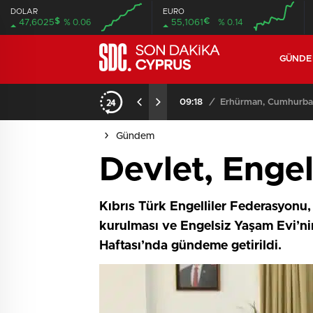
DOLAR
EURO
$
€
47,6025
% 0.06
55,1061
% 0.14
GÜND
iyor
09:11
/
Meclis, yasama günde
Gündem
Devlet, Engel
Kıbrıs Türk Engelliler Federasyonu,
kurulması ve Engelsiz Yaşam Evi’nin 
Haftası’nda gündeme getirildi.