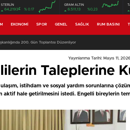
STERLİN
GRAM ALTIN
T
£
64,2193
% 0.17
6.511,13
%0,23
EM
EKONOMI
SPOR
GENEL
SAĞLIK
RUM BASINI
T
miyle yeniden toplanıyor
Yayınlanma Tarihi: Mayıs 11, 202
lilerin Taleplerine 
 ulaşım, istihdam ve sosyal yardım sorunlarına çözüm
aktif hale getirilmesini istedi. Engelli bireylerin te