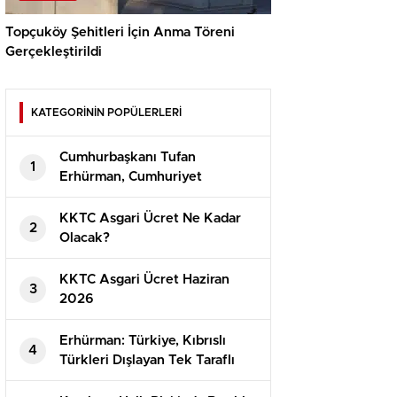
Topçuköy Şehitleri İçin Anma Töreni
Gerçekleştirildi
KATEGORİNİN POPÜLERLERİ
Cumhurbaşkanı Tufan
1
Erhürman, Cumhuriyet
Güvenlik Kurulu’nu Topladı
KKTC Asgari Ücret Ne Kadar
2
Olacak?
⁠KKTC Asgari Ücret Haziran
3
2026
Erhürman: Türkiye, Kıbrıslı
4
Türkleri Dışlayan Tek Taraflı
Girişimlere İzin Vermeyecek