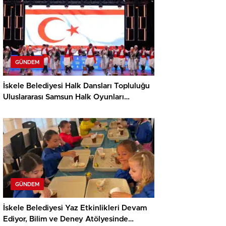
GÜNDEM
İskele Belediyesi Halk Dansları Topluluğu
Uluslararası Samsun Halk Oyunları
Festivali’nde KKTC’yi Gururla Temsil
Ediyor
GÜNDEM
İskele Belediyesi Yaz Etkinlikleri Devam
Ediyor, Bilim ve Deney Atölyesinde