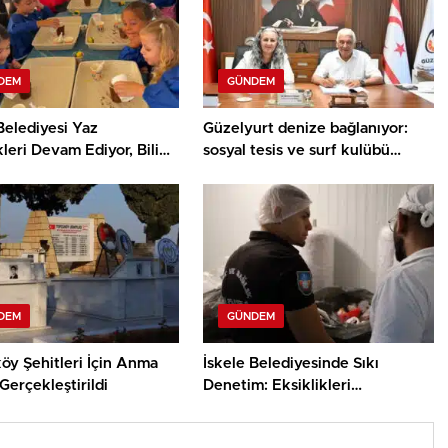
DEM
GÜNDEM
Belediyesi Yaz
Güzelyurt denize bağlanıyor:
kleri Devam Ediyor, Bilim
sosyal tesis ve surf kulübü
ey Atölyesinde Meraklı
projelerinin sözleşmeleri
ar Öne Çıktı
imzalandı
DEM
GÜNDEM
öy Şehitleri İçin Anma
İskele Belediyesinde Sıkı
Gerçekleştirildi
Denetim: Eksiklikleri
Gidermeyen İşletmelere Ceza