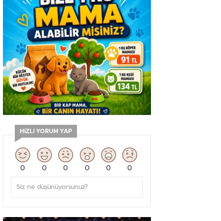
HIZLI YORUM YAP
0
0
0
0
0
0