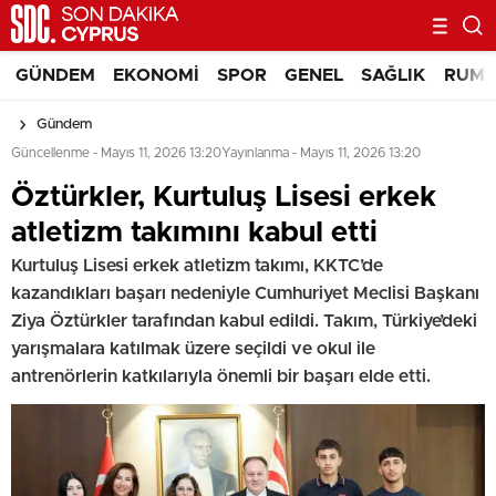
GÜNDEM
EKONOMI
SPOR
GENEL
SAĞLIK
RUM 
Gündem
Güncellenme - Mayıs 11, 2026 13:20
Yayınlanma - Mayıs 11, 2026 13:20
Öztürkler, Kurtuluş Lisesi erkek
atletizm takımını kabul etti
Kurtuluş Lisesi erkek atletizm takımı, KKTC’de
kazandıkları başarı nedeniyle Cumhuriyet Meclisi Başkanı
Ziya Öztürkler tarafından kabul edildi. Takım, Türkiye’deki
yarışmalara katılmak üzere seçildi ve okul ile
antrenörlerin katkılarıyla önemli bir başarı elde etti.