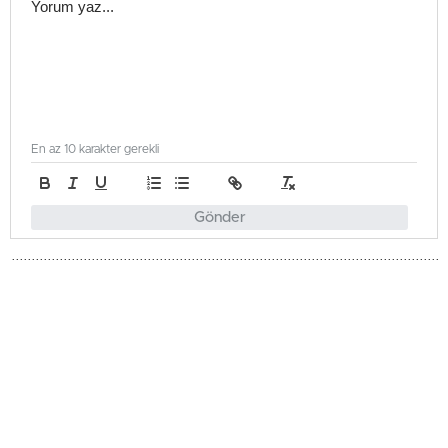
En az 10 karakter gerekli
Gönder
Gündem
Güncellenme - Mayıs 11, 2026 12:47
Yayınlanma - Mayıs 11, 2026 12:47
Hemşire ve Ebe Birlikleri ile İş
Güvenliği Uzmanları protokol
imzaladı