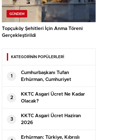
GÜNDEM
Topçuköy Şehitleri İçin Anma Töreni
Gerçekleştirildi
KATEGORİNİN POPÜLERLERİ
Cumhurbaşkanı Tufan
1
Erhürman, Cumhuriyet
Güvenlik Kurulu’nu Topladı
KKTC Asgari Ücret Ne Kadar
2
Olacak?
⁠KKTC Asgari Ücret Haziran
3
2026
Erhürman: Türkiye, Kıbrıslı