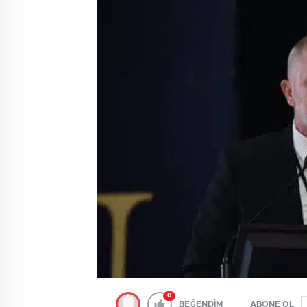
0
BEĞENDİM
ABONE OL