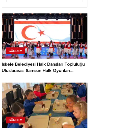
GÜNDEM
İskele Belediyesi Halk Dansları Topluluğu
Uluslararası Samsun Halk Oyunları
Festivali’nde KKTC’yi Gururla Temsil
Ediyor
GÜNDEM