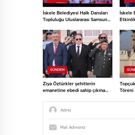
İskele Belediyesi Halk Dansları
İskele 
Topluluğu Uluslararası Samsun
Etkinli
Halk Oyunları Festivali’nde
ve Den
KKTC’yi Gururla Temsil Ediyor
Çocukl
GÜNDEM
GÜN
Ziya Öztürkler şehitlerin
Topçuk
emanetine ebedi sahip çıkma
Töreni 
sözü verdi