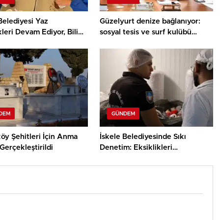
Belediyesi Yaz
Güzelyurt denize bağlanıyor:
kleri Devam Ediyor, Bilim
sosyal tesis ve surf kulübü
ey Atölyesinde Meraklı
projelerinin sözleşmeleri
ar Öne Çıktı
imzalandı
DEM
GÜNDEM
öy Şehitleri İçin Anma
İskele Belediyesinde Sıkı
Gerçekleştirildi
Denetim: Eksiklikleri
Gidermeyen İşletmelere Ceza