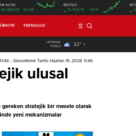
AM ALTIN
BİST100
BİT
42.184,00
%0,25
13.703,13
%0,11
3
ÜRKIYE
TEKNOLOJI
LEFKOŞA
22°
19:29
/
Seyir Halindeki Araç Alev Aldı, Korku Dolu Anlar
PUSLU
11:46
- Güncelleme Tarihi: Haziran 15, 2026 11:46
jik ulusal
gereken stratejik bir mesele olarak
sinde yeni mekanizmalar