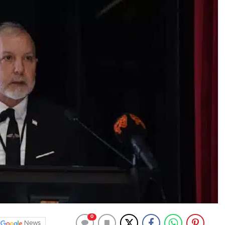
0
News