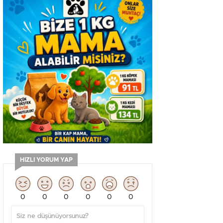
HIZLI YORUM YAP
0
0
0
0
0
0