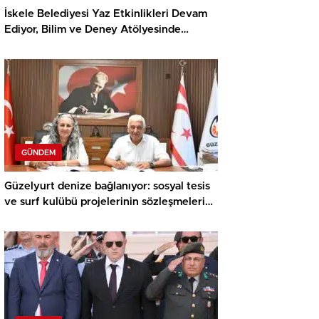
İskele Belediyesi Yaz Etkinlikleri Devam
Ediyor, Bilim ve Deney Atölyesinde
Meraklı Çocuklar Öne Çıktı
GÜNDEM
Güzelyurt denize bağlanıyor: sosyal tesis
ve surf kulübü projelerinin sözleşmeleri
imzalandı