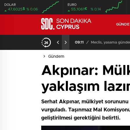
DOLAR
EURO
$
€
47,6025
% 0.06
55,1061
% 0.14
GÜND
iyor
09:11
/
Meclis, yasama günde
Gündem
Akpınar: Mülk
yaklaşım laz
Serhat Akpınar, mülkiyet sorununu h
vurguladı. Taşınmaz Mal Komisyonu
geliştirilmesi gerektiğini belirtti.