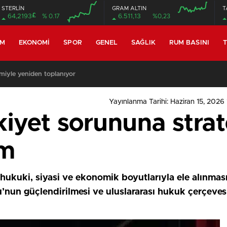
STERLİN
GRAM ALTIN
T
£
64,2193
% 0.17
6.511,13
%0,23
EM
EKONOMI
SPOR
GENEL
SAĞLIK
RUM BASINI
T
miyle yeniden toplanıyor
Yayınlanma Tarihi: Haziran 15, 2026 
iyet sorununa strate
ım
ukuki, siyasi ve ekonomik boyutlarıyla ele alınması 
’nun güçlendirilmesi ve uluslararası hukuk çerçeve