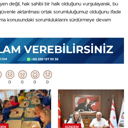
yen değil, hak sahibi bir halk olduğunu vurgulayarak, bu
 güvenle aktarılması ortak sorumluluğumuz olduğunu ifade
koruma konusundaki sorumluluklarını sürdürmeye devam
0
0
0
0
DEM
GÜNDEM