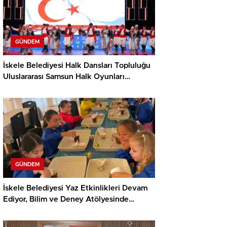
GÜNDEM
İskele Belediyesi Halk Dansları Topluluğu
Uluslararası Samsun Halk Oyunları
Festivali’nde KKTC’yi Gururla Temsil
Ediyor
GÜNDEM
İskele Belediyesi Yaz Etkinlikleri Devam
Ediyor, Bilim ve Deney Atölyesinde
Meraklı Çocuklar Öne Çıktı