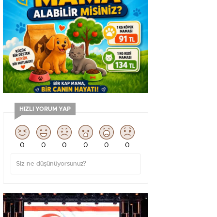
HIZLI YORUM YAP
0
0
0
0
0
0