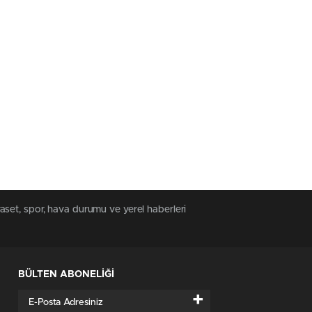
 11:23
- Güncelleme Tarihi: Haziran 4, 2026 11:24
Söndürme
HIZLI YORUM YAP