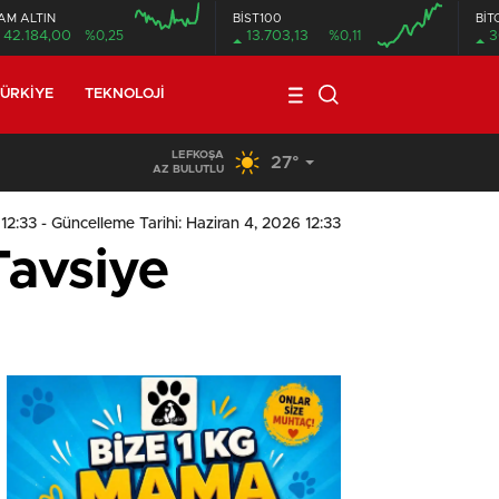
AM ALTIN
BİST100
BİT
42.184,00
%0,25
13.703,13
%0,11
3
ÜRKIYE
TEKNOLOJI
LEFKOŞA
27°
19:29
/
Seyir Halindeki Araç Alev Aldı, Korku
AZ BULUTLU
 12:33
- Güncelleme Tarihi: Haziran 4, 2026 12:33
Tavsiye