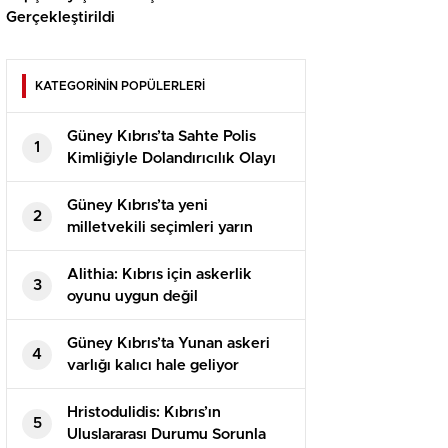
Gerçekleştirildi
KATEGORİNİN POPÜLERLERİ
Güney Kıbrıs’ta Sahte Polis
1
Kimliğiyle Dolandırıcılık Olayı
Güney Kıbrıs’ta yeni
2
milletvekili seçimleri yarın
yapılacak
Alithia: Kıbrıs için askerlik
3
oyunu uygun değil
Güney Kıbrıs’ta Yunan askeri
4
varlığı kalıcı hale geliyor
Hristodulidis: Kıbrıs’ın
5
Uluslararası Durumu Sorunla