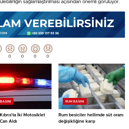
lebilirliğin sağlamlaştırılması açısından önemli görülüyor.
0
0
0
0
BASINI
RUM BASINI
ıbrıs’ta İki Motosiklet
Rum besiciler hellimde süt oranı
Can Aldı
değişikliğine karşı