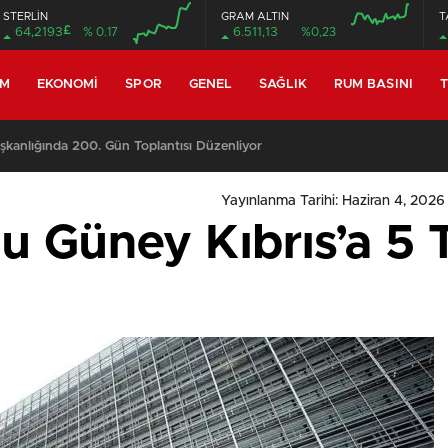
STERLİN
GRAM ALTIN
T
£
64,2193
% 0.17
6.511,13
%0,23
EM
EKONOMI
SPOR
GENEL
SAĞLIK
RUM BASINI
T
lis, yasama gündemiyle yeniden toplanıyor
Yayınlanma Tarihi: Haziran 4, 2026
 Güney Kıbrıs’a 5 