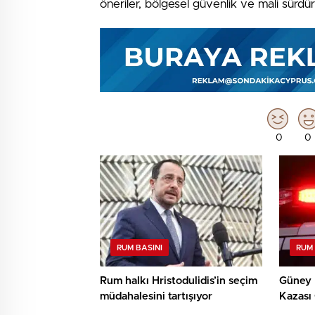
öneriler, bölgesel güvenlik ve mali sürdürü
0
0
RUM BASINI
RUM 
Rum halkı Hristodulidis’in seçim
Güney K
müdahalesini tartışıyor
Kazası 