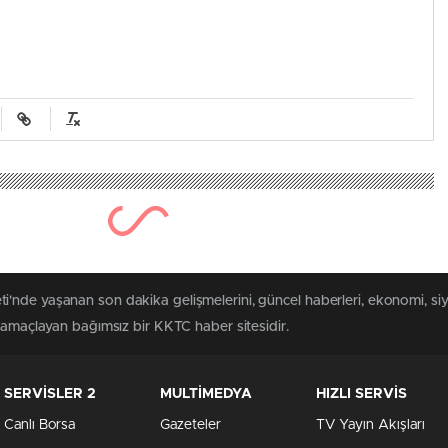
Yayınlanma Tarihi: Haziran 4, 2026
’a Avrupa Yangın 
luyor