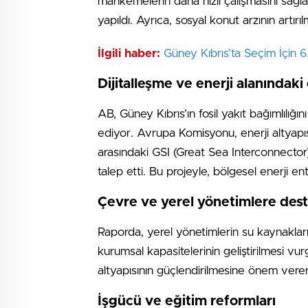
mahkemelerin daha hızlı çalışmasını sağla
yapıldı. Ayrıca, sosyal konut arzının artırıl
İlgili haber:
Güney Kıbrıs’ta Seçim İçin
Dijitalleşme ve enerji alanındaki 
AB, Güney Kıbrıs’ın fosil yakıt bağımlılığını
ediyor. Avrupa Komisyonu, enerji altyapıs
arasındaki GSI (Great Sea Interconnector)
talep etti. Bu projeyle, bölgesel enerji en
Çevre ve yerel yönetimlere des
Raporda, yerel yönetimlerin su kaynakları,
kurumsal kapasitelerinin geliştirilmesi v
altyapısının güçlendirilmesine önem verere
İşgücü ve eğitim reformları