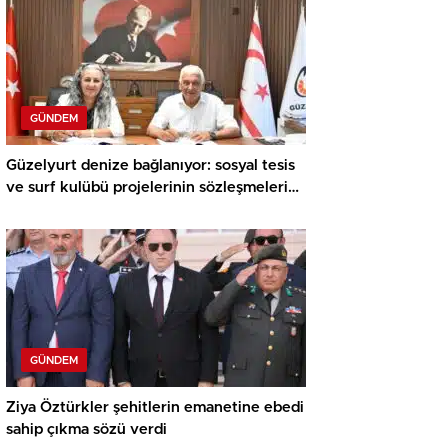
GÜNDEM
Güzelyurt denize bağlanıyor: sosyal tesis
ve surf kulübü projelerinin sözleşmeleri
imzalandı
GÜNDEM
Ziya Öztürkler şehitlerin emanetine ebedi
sahip çıkma sözü verdi