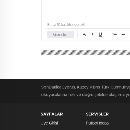
En az 10 karakter gerekli
Gönder
Rum Basını
Güney Kıbrıs
Merkezi kuru