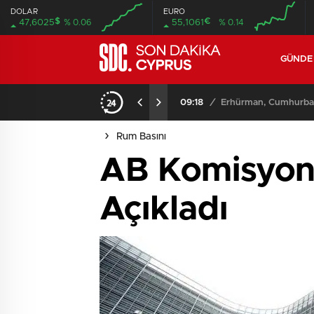
DOLAR
EURO
$
€
47,6025
% 0.06
55,1061
% 0.14
GÜND
Toplantısı Düzenliyor
09:11
/
Mec
Rum Basını
AB Komisyonu
Açıkladı