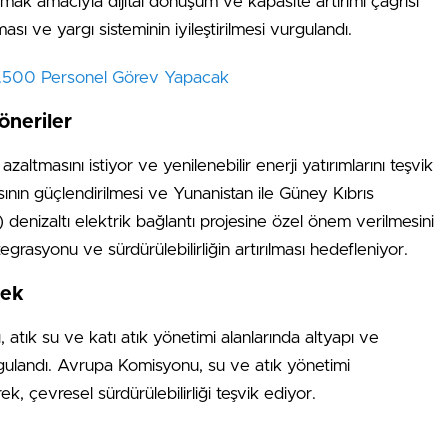
mak amacıyla dijital dönüşüm ve kapasite artırımı çağrısı
ması ve yargı sisteminin iyileştirilmesi vurgulandı.
 6.500 Personel Görev Yapacak
öneriler
 azaltmasını istiyor ve yenilenebilir enerji yatırımlarını teşvik
ının güçlendirilmesi ve Yunanistan ile Güney Kıbrıs
 denizaltı elektrik bağlantı projesine özel önem verilmesini
tegrasyonu ve sürdürülebilirliğin artırılması hedefleniyor.
tek
 atık su ve katı atık yönetimi alanlarında altyapı ve
urgulandı. Avrupa Komisyonu, su ve atık yönetimi
k, çevresel sürdürülebilirliği teşvik ediyor.