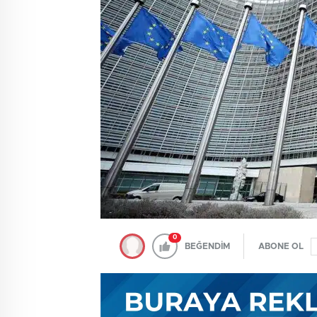
0
BEĞENDİM
ABONE OL