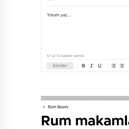
En az 10 karakter gerekli
Gönder
Rum Basını
Rum makamlar