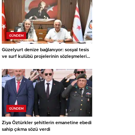
GÜNDEM
Güzelyurt denize bağlanıyor: sosyal tesis
ve surf kulübü projelerinin sözleşmeleri
imzalandı
GÜNDEM
Ziya Öztürkler şehitlerin emanetine ebedi
sahip çıkma sözü verdi