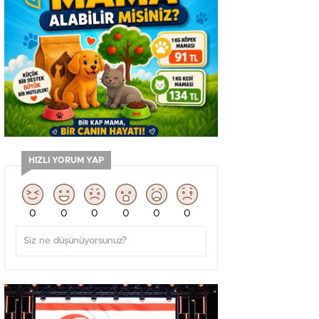
HIZLI YORUM YAP
0
0
0
0
0
0