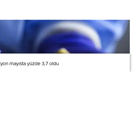
lasyon mayısta yüzde 3,7 oldu
lasyon mayısta yüzde 3,7 oldu