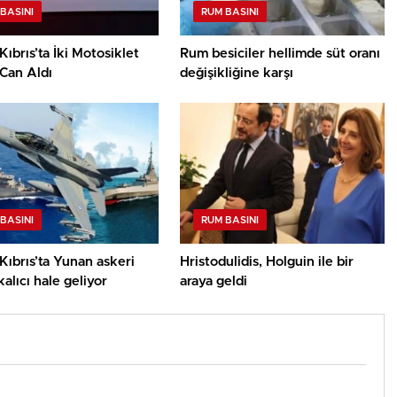
BASINI
RUM BASINI
ıbrıs’ta İki Motosiklet
Rum besiciler hellimde süt oranı
Can Aldı
değişikliğine karşı
BASINI
RUM BASINI
ıbrıs’ta Yunan askeri
Hristodulidis, Holguin ile bir
kalıcı hale geliyor
araya geldi