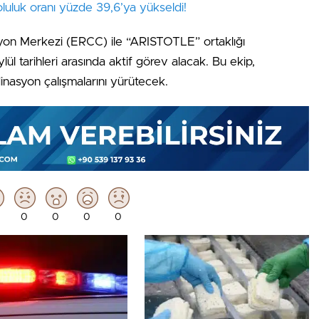
oluluk oranı yüzde 39,6’ya yükseldi!
yon Merkezi (ERCC) ile “ARISTOTLE” ortaklığı
l tarihleri arasında aktif görev alacak. Bu ekip,
nasyon çalışmalarını yürütecek.
0
0
0
0