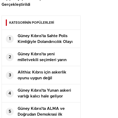
Gerçekleştirildi
KATEGORİNİN POPÜLERLERİ
Güney Kıbrıs’ta Sahte Polis
1
Kimliğiyle Dolandırıcılık Olayı
Güney Kıbrıs’ta yeni
2
milletvekili seçimleri yarın
yapılacak
Alithia: Kıbrıs için askerlik
3
oyunu uygun değil
Güney Kıbrıs’ta Yunan askeri
4
varlığı kalıcı hale geliyor
Güney Kıbrıs’ta ALMA ve
5
Doğrudan Demokrasi ilk