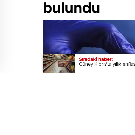
bulundu
Sıradaki haber:
Sıradaki haber:
Güney Kıbrıs’ta yıllık enf
Güney Kıbrıs’ta yıllık enf