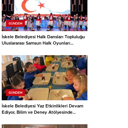
GÜNDEM
İskele Belediyesi Halk Dansları Topluluğu
Uluslararası Samsun Halk Oyunları
Festivali’nde KKTC’yi Gururla Temsil
Ediyor
GÜNDEM
İskele Belediyesi Yaz Etkinlikleri Devam
Ediyor, Bilim ve Deney Atölyesinde
Meraklı Çocuklar Öne Çıktı