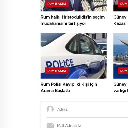
RUM BASINI
RUM 
Rum halkı Hristodulidis’in seçim
Güney K
müdahalesini tartışıyor
Kazası 
RUM BASINI
RUM 
Rum Polisi Kayıp İki Kişi İçin
Güney K
Arama Başlattı
varlığı 