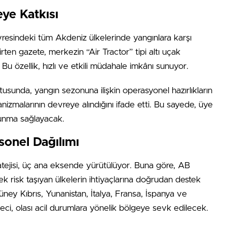
eye Katkısı
resindeki tüm Akdeniz ülkelerinde yangınlara karşı
irten gazete, merkezin “Air Tractor” tipi altı uçak
 Bu özellik, hızlı ve etkili müdahale imkânı sunuyor.
tusunda, yangın sezonuna ilişkin operasyonel hazırlıkların
malarının devreye alındığını ifade etti. Bu sayede, üye
orunma sağlayacak.
rsonel Dağılımı
atejisi, üç ana eksende yürütülüyor. Buna göre, AB
k risk taşıyan ülkelerin ihtiyaçlarına doğrudan destek
ey Kıbrıs, Yunanistan, İtalya, Fransa, İspanya ve
yeci, olası acil durumlara yönelik bölgeye sevk edilecek.