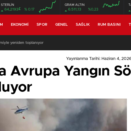
STERLİN
GRAM ALTIN
T
£
64,2193
% 0.17
6.511,13
%0,23
EM
EKONOMI
SPOR
GENEL
SAĞLIK
RUM BASINI
T
miyle yeniden toplanıyor
Yayınlanma Tarihi: Haziran 4, 2026
’a Avrupa Yangın 
luyor