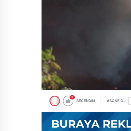
0
BEĞENDİM
ABONE OL