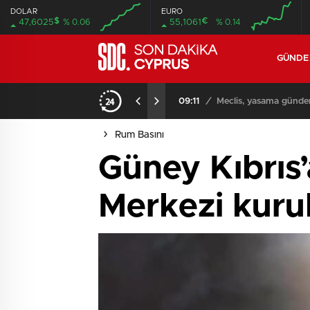
DOLAR
EURO
$
€
47,6025
% 0.06
55,1061
% 0.14
GÜND
iyor
09:11
/
Meclis, yasama günde
Rum Basını
Güney Kıbrıs
Merkezi kuru