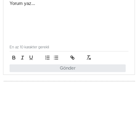
En az 10 karakter gerekli
Gönder
Gündem
Güncellenme - Haziran 3, 2026 18:42
Yayınlanma - Haziran 3, 2026 18:42
Kalkanlı Yaşam Evi’nden
Trabzon’a 30 Yıllık Kavuşma
Ayşe Karadağ, 46 yıl sonra Trabzon'daki ailesiyle Kalkanlı