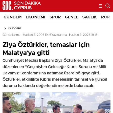
GÜNDEM
EKONOMI
SPOR
GENEL
SAĞLIK
RUM 
Gündem
Güncellenme - Haziran 3, 2026 19:16
Yayınlanma - Haziran 3, 2026 19:16
Ziya Öztürkler, temaslar için
Malatya’ya gitti
Cumhuriyet Meclisi Başkanı Ziya Öztürkler, Malatya'da
düzenlenen “Geçmişten Geleceğe Kıbrıs Sorunu ve Millî
Davamız” konferansına katılmak üzere bölgeye gitti.
Öztürkler, etkinlikte Kıbrıs meselesinin tarihsel ve güncel
durumu hakkında değerlendirmelerde bulunacak.