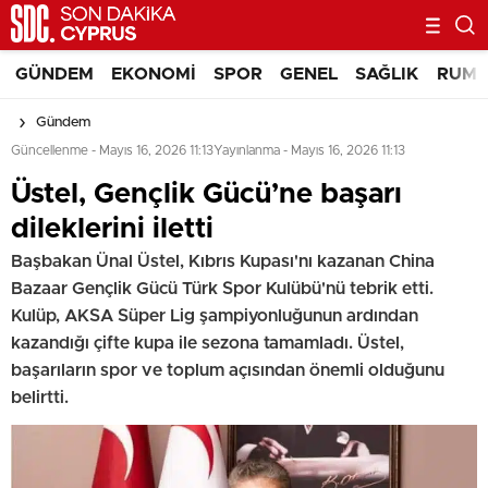
GÜNDEM
EKONOMI
SPOR
GENEL
SAĞLIK
RUM 
Gündem
Güncellenme - Mayıs 16, 2026 11:13
Yayınlanma - Mayıs 16, 2026 11:13
Üstel, Gençlik Gücü’ne başarı
dileklerini iletti
Başbakan Ünal Üstel, Kıbrıs Kupası'nı kazanan China
Bazaar Gençlik Gücü Türk Spor Kulübü'nü tebrik etti.
Kulüp, AKSA Süper Lig şampiyonluğunun ardından
kazandığı çifte kupa ile sezona tamamladı. Üstel,
başarıların spor ve toplum açısından önemli olduğunu
belirtti.