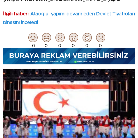
İlgili haber:
Ataoğlu, yapımı devam eden Devlet Tiyatroları
binasını inceledi
0
0
0
0
0
0