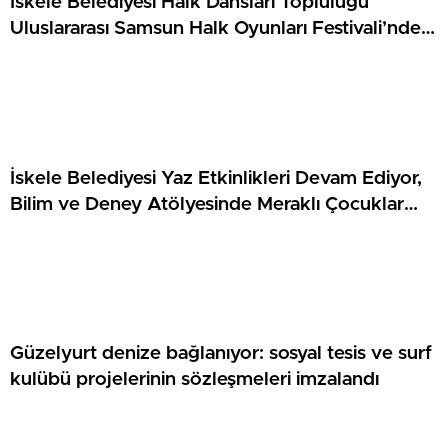
İskele Belediyesi Halk Dansları Topluluğu
Uluslararası Samsun Halk Oyunları Festivali’nde
KKTC’yi Gururla Temsil Ediyor
İskele Belediyesi Yaz Etkinlikleri Devam Ediyor,
Bilim ve Deney Atölyesinde Meraklı Çocuklar
Öne Çıktı
Güzelyurt denize bağlanıyor: sosyal tesis ve surf
kulübü projelerinin sözleşmeleri imzalandı