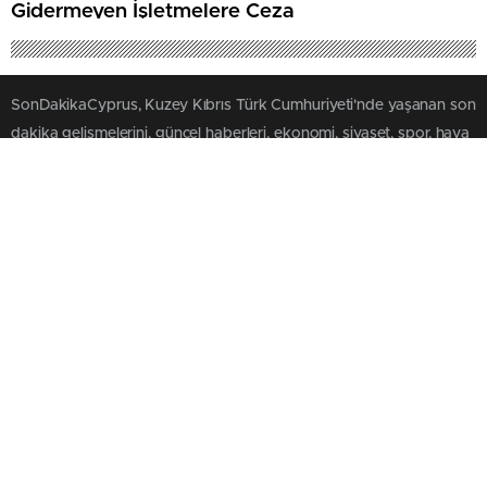
Gidermeyen İşletmelere Ceza
SonDakikaCyprus, Kuzey Kıbrıs Türk Cumhuriyeti'nde yaşanan son
dakika gelişmelerini, güncel haberleri, ekonomi, siyaset, spor, hava
durumu ve yerel haberleri okuyucularına hızlı ve doğru şekilde
ulaştırmayı amaçlayan bağımsız bir KKTC haber sitesidir.
SAYFALAR
SERVİSLER
Üye Girişi
Futbol İddaa
Üye Kaydı
Basketbol İddaa
Künye
Hentbol İddaa
Hakkımızda
Bilardo İddaa
İletişim
Voleybol İddaa
SERVİSLER 2
MULTİMEDYA