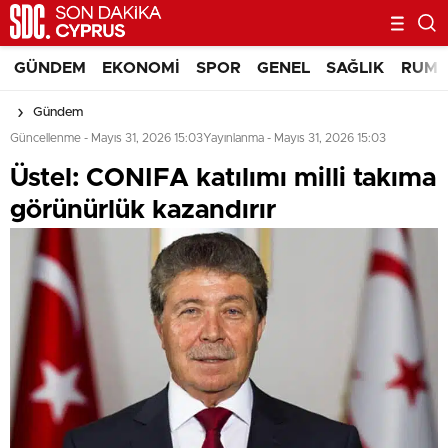
GÜNDEM
EKONOMI
SPOR
GENEL
SAĞLIK
RUM 
Gündem
Güncellenme - Mayıs 31, 2026 15:03
Yayınlanma - Mayıs 31, 2026 15:03
Üstel: CONIFA katılımı milli takıma
görünürlük kazandırır