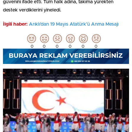
güvenini ifade etti. Tüm halk adına, takıma yürekten
destek verdiklerini yineledi.
İlgili haber:
Arıklı’dan 19 Mayıs Atatürk’ü Anma Mesajı
0
0
0
0
0
0