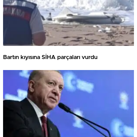
Bartın kıyısına SİHA parçaları vurdu