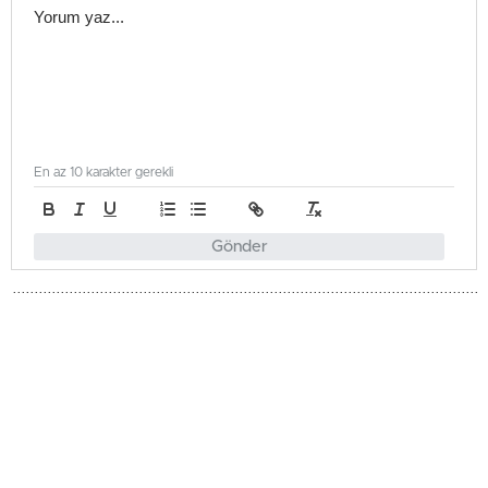
En az 10 karakter gerekli
Gönder
Türkiye
Güncellenme - Mayıs 22, 2026 20:04
Yayınlanma - Mayıs 22, 2026 20:04
Bakan Göktaş: Gençlere Yuva
Kurmada Destek Devam Ediyor
Aile ve Sosyal Hizmetler Bakanı Mahinur Özdemir Göktaş,