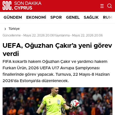
GÜNDEM
EKONOMI
SPOR
GENEL
SAĞLIK
RUM 
Türkiye
Güncellenme - Mayıs 22, 2026 20:06
Yayınlanma - Mayıs 22, 2026 20:06
UEFA, Oğuzhan Çakır’a yeni görev
verdi
FIFA kokartlı hakem Oğuzhan Çakır ve yardımcı hakem
Furkan Ürün, 2026 UEFA U17 Avrupa Şampiyonası
finallerinde görev yapacak. Turnuva, 22 Mayıs-8 Haziran
2026'da Estonya'da düzenlenecek.