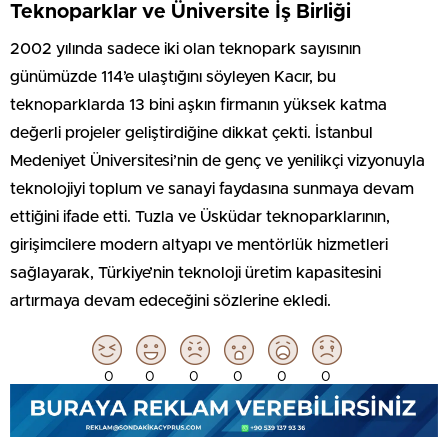
Teknoparklar ve Üniversite İş Birliği
2002 yılında sadece iki olan teknopark sayısının
günümüzde 114’e ulaştığını söyleyen Kacır, bu
teknoparklarda 13 bini aşkın firmanın yüksek katma
değerli projeler geliştirdiğine dikkat çekti. İstanbul
Medeniyet Üniversitesi’nin de genç ve yenilikçi vizyonuyla
teknolojiyi toplum ve sanayi faydasına sunmaya devam
ettiğini ifade etti. Tuzla ve Üsküdar teknoparklarının,
girişimcilere modern altyapı ve mentörlük hizmetleri
sağlayarak, Türkiye’nin teknoloji üretim kapasitesini
artırmaya devam edeceğini sözlerine ekledi.
0
0
0
0
0
0