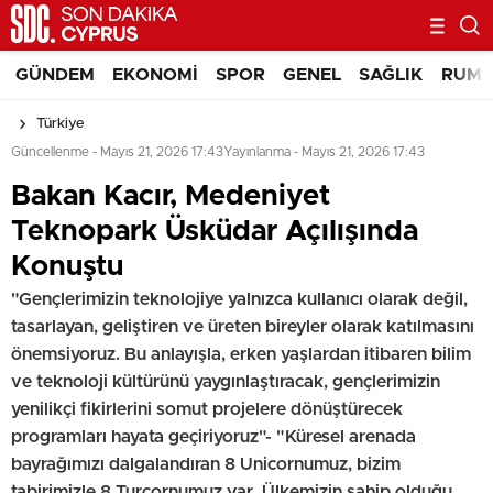
GÜNDEM
EKONOMI
SPOR
GENEL
SAĞLIK
RUM 
Türkiye
Güncellenme - Mayıs 21, 2026 17:43
Yayınlanma - Mayıs 21, 2026 17:43
Bakan Kacır, Medeniyet
Teknopark Üsküdar Açılışında
Konuştu
"Gençlerimizin teknolojiye yalnızca kullanıcı olarak değil,
tasarlayan, geliştiren ve üreten bireyler olarak katılmasını
önemsiyoruz. Bu anlayışla, erken yaşlardan itibaren bilim
ve teknoloji kültürünü yaygınlaştıracak, gençlerimizin
yenilikçi fikirlerini somut projelere dönüştürecek
programları hayata geçiriyoruz"- "Küresel arenada
bayrağımızı dalgalandıran 8 Unicornumuz, bizim
tabirimizle 8 Turcornumuz var. Ülkemizin sahip olduğu