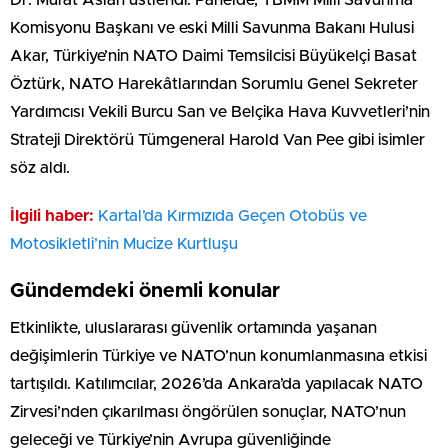
Dr. Murat Aslan üstlendi. Panelde; TBMM Milli Savunma
Komisyonu Başkanı ve eski Milli Savunma Bakanı Hulusi
Akar, Türkiye’nin NATO Daimi Temsilcisi Büyükelçi Basat
Öztürk, NATO Harekâtlarından Sorumlu Genel Sekreter
Yardımcısı Vekili Burcu San ve Belçika Hava Kuvvetleri’nin
Strateji Direktörü Tümgeneral Harold Van Pee gibi isimler
söz aldı.
İlgili haber:
Kartal’da Kırmızıda Geçen Otobüs ve
Motosikletli’nin Mucize Kurtluşu
Gündemdeki önemli konular
Etkinlikte, uluslararası güvenlik ortamında yaşanan
değişimlerin Türkiye ve NATO’nun konumlanmasına etkisi
tartışıldı. Katılımcılar, 2026’da Ankara’da yapılacak NATO
Zirvesi’nden çıkarılması öngörülen sonuçlar, NATO’nun
geleceği ve Türkiye’nin Avrupa güvenliğinde