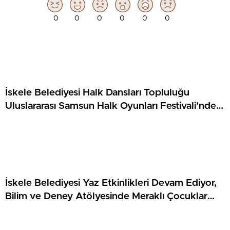
0
0
0
0
0
0
İskele Belediyesi Halk Dansları Topluluğu
Uluslararası Samsun Halk Oyunları Festivali’nde
KKTC’yi Gururla Temsil Ediyor
İskele Belediyesi Yaz Etkinlikleri Devam Ediyor,
Bilim ve Deney Atölyesinde Meraklı Çocuklar
Öne Çıktı