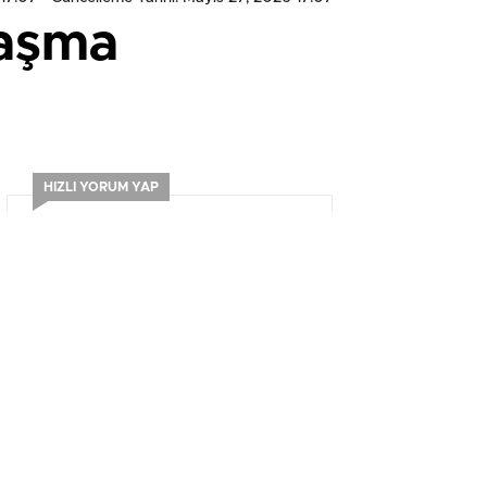
laşma
HIZLI YORUM YAP
0
0
0
0
0
0