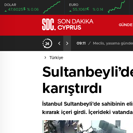
DOLAR
EURO
$
€
47,6025
% 0.06
55,1061
% 0.14
GÜND
iyor
09:11
/
Meclis, yasama günde
Türkiye
Sultanbeyli’
karıştırdı
İstanbul Sultanbeyli'de sahibinin 
kırarak içeri girdi. İçerideki vatan