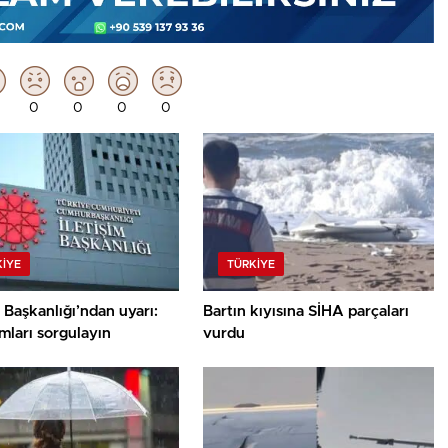
0
0
0
0
KIYE
TÜRKIYE
m Başkanlığı’ndan uyarı:
Bartın kıyısına SİHA parçaları
mları sorgulayın
vurdu