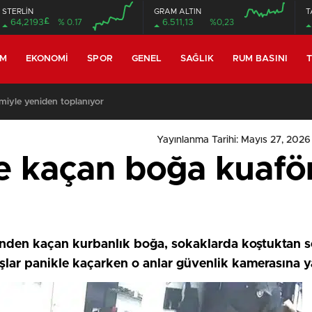
STERLİN
GRAM ALTIN
T
£
64,2193
% 0.17
6.511,13
%0,23
EM
EKONOMI
SPOR
GENEL
SAĞLIK
RUM BASINI
T
miyle yeniden toplanıyor
Yayınlanma Tarihi: Mayıs 27, 2026
de kaçan boğa kuafö
elinden kaçan kurbanlık boğa, sokaklarda koştuktan 
daşlar panikle kaçarken o anlar güvenlik kamerasına y