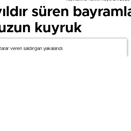
yıldır süren bayram
uzun kuyruk
arar veren saldırgan yakalandı
arar veren saldırgan yakalandı