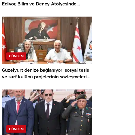
Ediyor, Bilim ve Deney Atölyesinde
Meraklı Çocuklar Öne Çıktı
GÜNDEM
Güzelyurt denize bağlanıyor: sosyal tesis
ve surf kulübü projelerinin sözleşmeleri
imzalandı
GÜNDEM