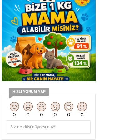
HIZLI YORUM YAP
0
0
0
0
0
0