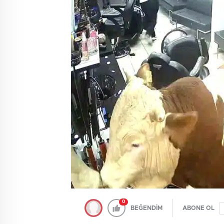
0
BEĞENDİM
ABONE OL