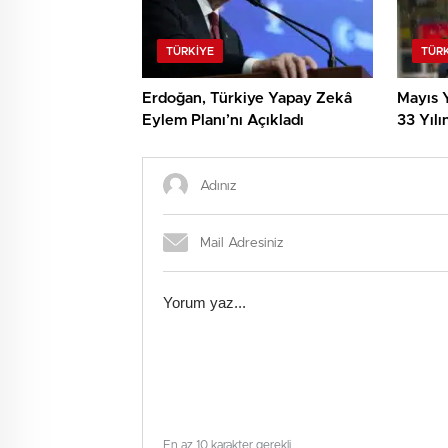
TÜRKIYE
TÜR
Erdoğan, Türkiye Yapay Zekâ
Mayıs Y
Eylem Planı’nı Açıkladı
33 Yılı
En az 10 karakter gerekli