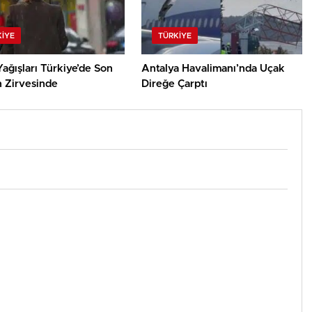
KIYE
TÜRKIYE
ağışları Türkiye’de Son
Antalya Havalimanı’nda Uçak
n Zirvesinde
Direğe Çarptı