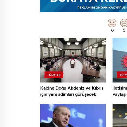
0
0
TÜRKIYE
TÜR
Kabine Doğu Akdeniz ve Kıbrıs
İletişi
için yeni adımları görüşecek
Paylaşı