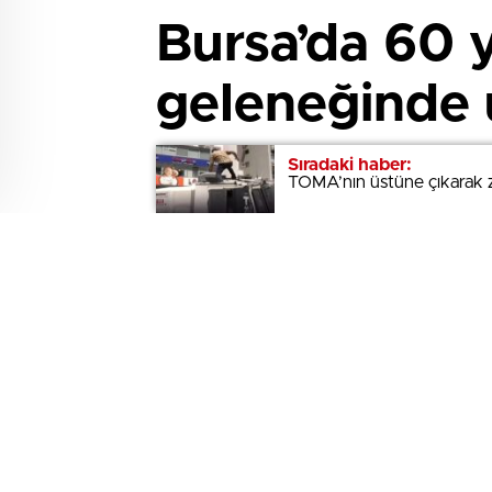
Bursa’da 60 
geleneğinde 
Sıradaki haber:
Sıradaki haber:
TOMA’nın üstüne çıkarak z
TOMA’nın üstüne çıkarak z