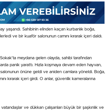
lay yaşandı. Sahibinin elinden kaçan kurbanlık boğa,
rledi ve bir kuaför salonunun camını kırarak içeri daldı.
p Sokak’ta meydana gelen olayda, sahibi tarafından
larda panik yarattı. Hızla koşmaya devam eden hayvan,
ör salonunun önüne geldi ve aniden camlara yöneldi. Boğa,
nı kırarak içeri girdi. O anlar, güvenlik kameralarına
ren vatandaşlar ve dükkan çalışanları büyük bir şaşkınlık ve