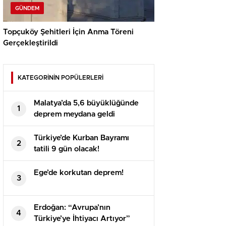
GÜNDEM
Topçuköy Şehitleri İçin Anma Töreni
Gerçekleştirildi
KATEGORİNİN POPÜLERLERİ
Malatya’da 5,6 büyüklüğünde
1
deprem meydana geldi
Türkiye’de Kurban Bayramı
2
tatili 9 gün olacak!
Ege’de korkutan deprem!
3
Erdoğan: “Avrupa’nın
4
Türkiye’ye İhtiyacı Artıyor”