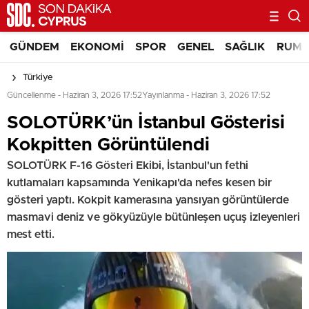
GÜNDEM
EKONOMI
SPOR
GENEL
SAĞLIK
RUM 
Türkiye
Güncellenme - Haziran 3, 2026 17:52
Yayınlanma - Haziran 3, 2026 17:52
SOLOTÜRK’ün İstanbul Gösterisi
Kokpitten Görüntülendi
SOLOTÜRK F-16 Gösteri Ekibi, İstanbul'un fethi
kutlamaları kapsamında Yenikapı'da nefes kesen bir
gösteri yaptı. Kokpit kamerasına yansıyan görüntülerde
masmavi deniz ve gökyüzüyle bütünleşen uçuş izleyenleri
mest etti.