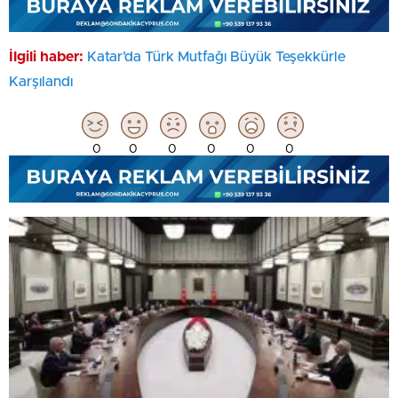
İlgili haber:
Katar’da Türk Mutfağı Büyük Teşekkürle
Karşılandı
0
0
0
0
0
0