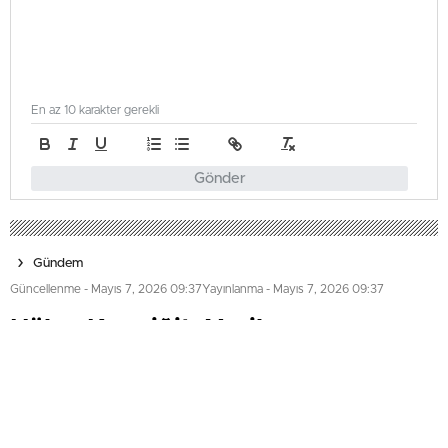
En az 10 karakter gerekli
Gönder
Gündem
Güncellenme - Mayıs 7, 2026 09:37
Yayınlanma - Mayıs 7, 2026 09:37
Hülya Koçyiğit: Yeşilçam
samimiydi, filtresizdi