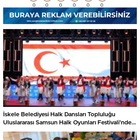
0
0
0
0
0
0
İskele Belediyesi Halk Dansları Topluluğu
Uluslararası Samsun Halk Oyunları Festivali’nde
KKTC’yi Gururla Temsil Ediyor