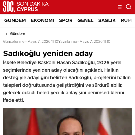
GÜNDEM
EKONOMI
SPOR
GENEL
SAĞLIK
RUM 
Gündem
Güncellenme - Mayıs 7, 2026 11:10
Yayınlanma - Mayıs 7, 2026 11:10
Sadıkoğlu yeniden aday
İskele Belediye Başkanı Hasan Sadıkoğlu, 2026 yerel
seçimlerinde yeniden aday olacağını açıkladı. Halkın
desteğiyle adaylığını belirten Sadıkoğlu, projelerini halkın
talepleri doğrultusunda geliştirdiğini ve sürdürülebilir,
gelecek odaklı belediyecilik anlayışını benimsediklerini
ifade etti.