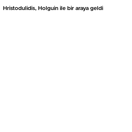
Hristodulidis, Holguin ile bir araya geldi
Güney Kıbrıs’ta kamu çalışanı sayısı 55 bini aştı
SonDakikaCyprus, Kuzey Kıbrıs Türk Cumhuriyeti'nde yaşanan son
dakika gelişmelerini, güncel haberleri, ekonomi, siyaset, spor, hava
durumu ve yerel haberleri okuyucularına hızlı ve doğru şekilde
ulaştırmayı amaçlayan bağımsız bir KKTC haber sitesidir.