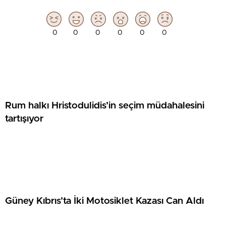
0
0
0
0
0
0
Rum halkı Hristodulidis’in seçim müdahalesini
tartışıyor
Güney Kıbrıs’ta İki Motosiklet Kazası Can Aldı