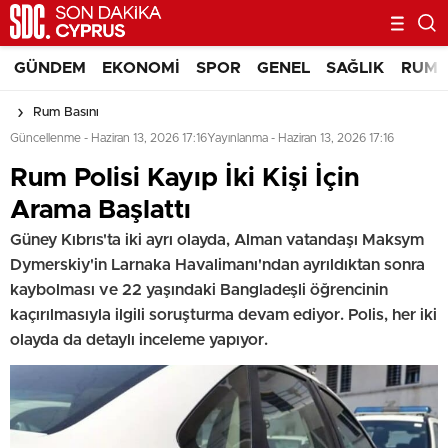
GÜNDEM
EKONOMI
SPOR
GENEL
SAĞLIK
RUM 
Rum Basını
Güncellenme - Haziran 13, 2026 17:16
Yayınlanma - Haziran 13, 2026 17:16
Rum Polisi Kayıp İki Kişi İçin
Arama Başlattı
Güney Kıbrıs'ta iki ayrı olayda, Alman vatandaşı Maksym
Dymerskiy'in Larnaka Havalimanı'ndan ayrıldıktan sonra
kaybolması ve 22 yaşındaki Bangladeşli öğrencinin
kaçırılmasıyla ilgili soruşturma devam ediyor. Polis, her iki
olayda da detaylı inceleme yapıyor.